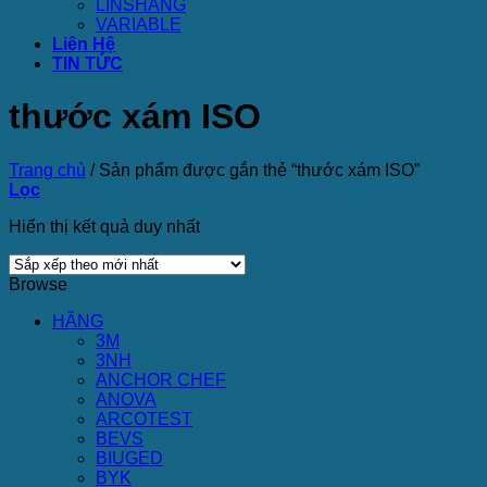
LINSHANG
VARIABLE
Liên Hệ
TIN TỨC
thước xám ISO
Trang chủ
/
Sản phẩm được gắn thẻ “thước xám ISO”
Lọc
Hiển thị kết quả duy nhất
Browse
HÃNG
3M
3NH
ANCHOR CHEF
ANOVA
ARCOTEST
BEVS
BIUGED
BYK