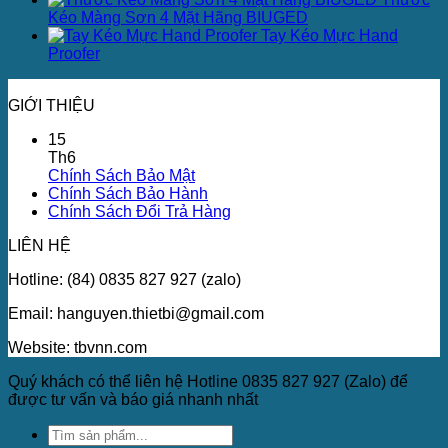
Kéo Màng Sơn 4 Mặt Hãng BIUGED
Tay Kéo Mực Hand
Proofer
GIỚI THIỆU
15
Th6
Chính Sách Bảo Mật
Chính Sách Bảo Hành
Chính Sách Đổi Trả Hàng
LIÊN HỆ
Hotline: (84) 0835 827 927 (zalo)
Email: hanguyen.thietbi@gmail.com
Website: tbvnn.com
Quý khách có thể liên hệ Hotline 0835 827 927 (Zalo) để
được tư vấn và báo giá nhanh nhất