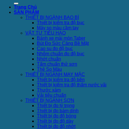
Trang Chủ
SẢN PHẨM
THIẾT BỊ NGÀNH BAO BÌ
Thiết bị kiểm tra độ bục
Máy so màu cầm tay
VẬT TƯ TIÊU HAO
Bánh xe mài mòn Taber
Bút Đo Sức Căng Bề Mặt
Cao su đo độ bục
Nhôm chuẩn đo độ bục
Nhớt chuẩn
Tấm chuẩn thử sơn
Thẻ So Màu
THIẾT BỊ NGÀNH MAY MẶC
Thiết bị kiểm tra độ bền
Thiết bị kiểm tra độ thấm nước vải
Thước xám
Vải tiêu chuẩn
THIẾT BỊ NGÀNH SƠN
Thiết bị đo tỷ trọng
Thiết bị đo bám dính
Thiết bị đo độ bóng
Thiết bị đo độ dày
Thiết bị đo độ nhớt