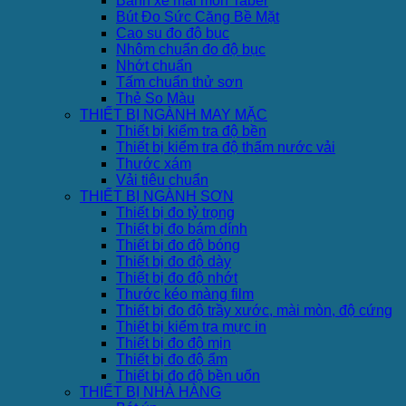
Bánh xe mài mòn Taber
Bút Đo Sức Căng Bề Mặt
Cao su đo độ bục
Nhôm chuẩn đo độ bục
Nhớt chuẩn
Tấm chuẩn thử sơn
Thẻ So Màu
THIẾT BỊ NGÀNH MAY MẶC
Thiết bị kiểm tra độ bền
Thiết bị kiểm tra độ thấm nước vải
Thước xám
Vải tiêu chuẩn
THIẾT BỊ NGÀNH SƠN
Thiết bị đo tỷ trọng
Thiết bị đo bám dính
Thiết bị đo độ bóng
Thiết bị đo độ dày
Thiết bị đo độ nhớt
Thước kéo màng film
Thiết bị đo độ trầy xước, mài mòn, độ cứng
Thiết bị kiểm tra mực in
Thiết bị đo độ mịn
Thiết bị đo độ ẩm
Thiết bị đo độ bền uốn
THIẾT BỊ NHÀ HÀNG