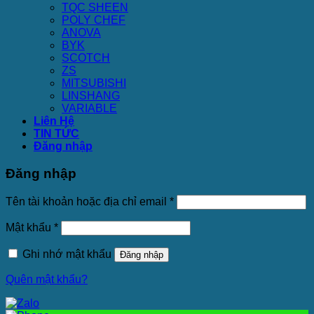
TQC SHEEN
POLY CHEF
ANOVA
BYK
SCOTCH
ZS
MITSUBISHI
LINSHANG
VARIABLE
Liên Hệ
TIN TỨC
Đăng nhập
Đăng nhập
Tên tài khoản hoặc địa chỉ email
*
Mật khẩu
*
Ghi nhớ mật khẩu
Đăng nhập
Quên mật khẩu?