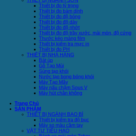
THIẾT BỊ NGÀNH SƠN
Thiết bị đo tỷ trọng
Thiết bị đo bám dính
Thiết bị đo độ bóng
Thiết bị đo độ dày
Thiết bị đo độ nhớt
Thiết bị đo độ trầy xước, mài mòn, độ cứng
Thước kéo màng film
Thiết bị kiểm tra mực in
Thiết bị đo PH
THIẾT BỊ NHÀ HÀNG
Bát úp
Gỗ Tạo Mùi
Súng tạo khói
Nước tạo bong bóng khói
Máy Tạo Mây
Máy nấu chậm Sous V
Máy hút chân không
Trang Chủ
SẢN PHẨM
THIẾT BỊ NGÀNH BAO BÌ
Thiết bị kiểm tra độ bục
Máy so màu cầm tay
VẬT TƯ TIÊU HAO