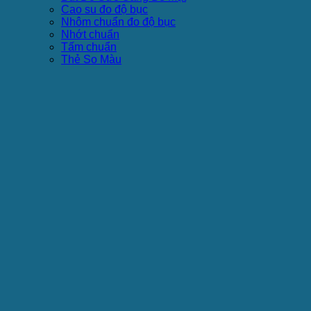
Cao su đo độ bục
Nhôm chuẩn đo độ bục
Nhớt chuẩn
Tấm chuẩn
Thẻ So Màu