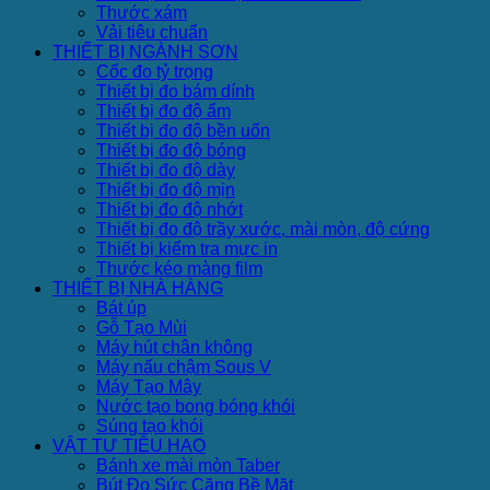
Thước xám
Vải tiêu chuẩn
THIẾT BỊ NGÀNH SƠN
Cốc đo tỷ trọng
Thiết bị đo bám dính
Thiết bị đo độ ẩm
Thiết bị đo độ bền uốn
Thiết bị đo độ bóng
Thiết bị đo độ dày
Thiết bị đo độ mịn
Thiết bị đo độ nhớt
Thiết bị đo độ trầy xước, mài mòn, độ cứng
Thiết bị kiểm tra mực in
Thước kéo màng film
THIẾT BỊ NHÀ HÀNG
Bát úp
Gỗ Tạo Mùi
Máy hút chân không
Máy nấu chậm Sous V
Máy Tạo Mây
Nước tạo bong bóng khói
Súng tạo khói
VẬT TƯ TIÊU HAO
Bánh xe mài mòn Taber
Bút Đo Sức Căng Bề Mặt