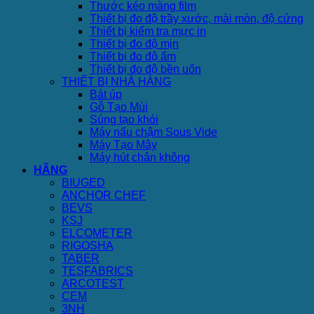
Thước kéo màng film
Thiết bị đo độ trầy xước, mài mòn, độ cứng
Thiết bị kiểm tra mực in
Thiết bị đo độ mịn
Thiết bị đo độ ẩm
Thiết bị đo độ bền uốn
THIẾT BỊ NHÀ HÀNG
Bát úp
Gỗ Tạo Mùi
Súng tạo khói
Máy nấu chậm Sous Vide
Máy Tạo Mây
Máy hút chân không
HÃNG
BIUGED
ANCHOR CHEF
BEVS
KSJ
ELCOMETER
RIGOSHA
TABER
TESFABRICS
ARCOTEST
CEM
3NH