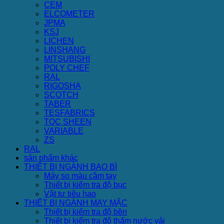
CEM
ELCOMETER
JPMA
KSJ
LICHEN
LINSHANG
MITSUBISHI
POLY CHEF
RAL
RIGOSHA
SCOTCH
TABER
TESFABRICS
TQC SHEEN
VARIABLE
ZS
RAL
sản phẩm khác
THIẾT BỊ NGÀNH BAO BÌ
Máy so màu cầm tay
Thiết bị kiểm tra độ bục
Vật tư tiêu hao
THIẾT BỊ NGÀNH MAY MẶC
Thiết bị kiểm tra độ bền
Thiết bị kiểm tra độ thấm nước vải