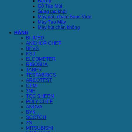
Bát úp
Gỗ Tạo Mùi
Súng tạo khói
Máy nấu chậm Sous Vide
Máy Tạo Mây
Máy hút chân không
HÃNG
BIUGED
ANCHOR CHEF
BEVS
KSJ
ELCOMETER
RIGOSHA
TABER
TESFABRICS
ARCOTEST
CEM
3NH
TQC SHEEN
POLY CHEF
ANOVA
BYK
SCOTCH
ZS
MITSUBISHI