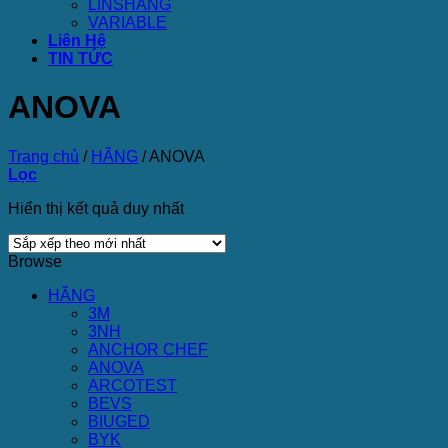
LINSHANG
VARIABLE
Liên Hệ
TIN TỨC
ANOVA
Trang chủ
/
HÃNG
/
ANOVA
Lọc
Hiển thị kết quả duy nhất
Browse
HÃNG
3M
3NH
ANCHOR CHEF
ANOVA
ARCOTEST
BEVS
BIUGED
BYK