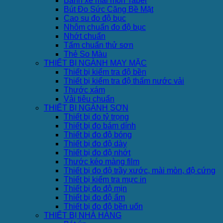
Bánh xe mài mòn Taber
Bút Đo Sức Căng Bề Mặt
Cao su đo độ bục
Nhôm chuẩn đo độ bục
Nhớt chuẩn
Tấm chuẩn thử sơn
Thẻ So Màu
THIẾT BỊ NGÀNH MAY MẶC
Thiết bị kiểm tra độ bền
Thiết bị kiểm tra độ thấm nước vải
Thước xám
Vải tiêu chuẩn
THIẾT BỊ NGÀNH SƠN
Thiết bị đo tỷ trọng
Thiết bị đo bám dính
Thiết bị đo độ bóng
Thiết bị đo độ dày
Thiết bị đo độ nhớt
Thước kéo màng film
Thiết bị đo độ trầy xước, mài mòn, độ cứng
Thiết bị kiểm tra mực in
Thiết bị đo độ mịn
Thiết bị đo độ ẩm
Thiết bị đo độ bền uốn
THIẾT BỊ NHÀ HÀNG