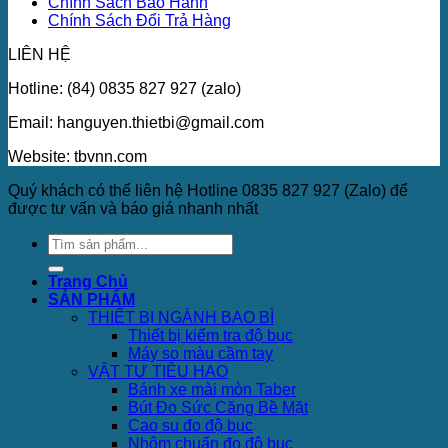
Chính Sách Bảo Hành
Chính Sách Đổi Trả Hàng
LIÊN HỆ
Hotline: (84) 0835 827 927 (zalo)
Email: hanguyen.thietbi@gmail.com
Website: tbvnn.com
Quý khách có thể liên hệ Hotline 0835 827 927 (Zalo) để
được tư vấn và báo giá nhanh nhất
Trang Chủ
SẢN PHẨM
THIẾT BỊ NGÀNH BAO BÌ
Thiết bị kiểm tra độ bục
Máy so màu cầm tay
VẬT TƯ TIÊU HAO
Bánh xe mài mòn Taber
Bút Đo Sức Căng Bề Mặt
Cao su đo độ bục
Nhôm chuẩn đo độ bục