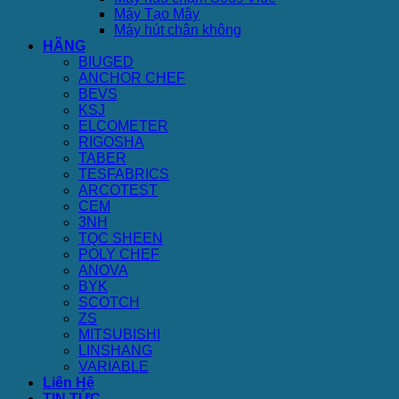
Máy Tạo Mây
Máy hút chân không
HÃNG
BIUGED
ANCHOR CHEF
BEVS
KSJ
ELCOMETER
RIGOSHA
TABER
TESFABRICS
ARCOTEST
CEM
3NH
TQC SHEEN
POLY CHEF
ANOVA
BYK
SCOTCH
ZS
MITSUBISHI
LINSHANG
VARIABLE
Liên Hệ
TIN TỨC