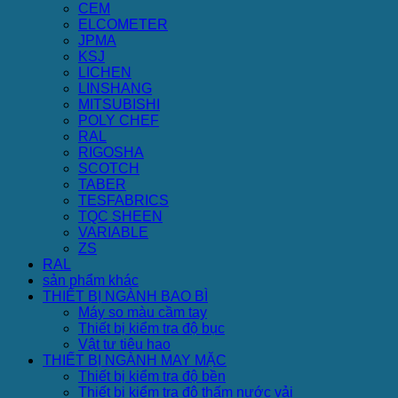
CEM
ELCOMETER
JPMA
KSJ
LICHEN
LINSHANG
MITSUBISHI
POLY CHEF
RAL
RIGOSHA
SCOTCH
TABER
TESFABRICS
TQC SHEEN
VARIABLE
ZS
RAL
sản phẩm khác
THIẾT BỊ NGÀNH BAO BÌ
Máy so màu cầm tay
Thiết bị kiểm tra độ bục
Vật tư tiêu hao
THIẾT BỊ NGÀNH MAY MẶC
Thiết bị kiểm tra độ bền
Thiết bị kiểm tra độ thấm nước vải