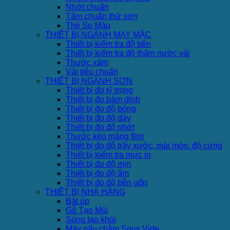
Nhớt chuẩn
Tấm chuẩn thử sơn
Thẻ So Màu
THIẾT BỊ NGÀNH MAY MẶC
Thiết bị kiểm tra độ bền
Thiết bị kiểm tra độ thấm nước vải
Thước xám
Vải tiêu chuẩn
THIẾT BỊ NGÀNH SƠN
Thiết bị đo tỷ trọng
Thiết bị đo bám dính
Thiết bị đo độ bóng
Thiết bị đo độ dày
Thiết bị đo độ nhớt
Thước kéo màng film
Thiết bị đo độ trầy xước, mài mòn, độ cứng
Thiết bị kiểm tra mực in
Thiết bị đo độ mịn
Thiết bị đo độ ẩm
Thiết bị đo độ bền uốn
THIẾT BỊ NHÀ HÀNG
Bát úp
Gỗ Tạo Mùi
Súng tạo khói
Máy nấu chậm Sous Vide