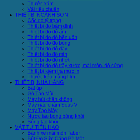
Thước xám
Vải tiêu chuẩn
THIẾT BỊ NGÀNH SƠN
Cốc đo tỷ trọng
Thiết bị đo bám dính
Thiết bị đo độ ẩm
Thiết bị đo độ bền uốn
Thiết bị đo độ bóng
Thiết bị đo độ dày
Thiết bị đo độ mịn
Thiết bị đo độ nhớt
Thiết bị đo độ trầy xước, mài mòn, độ cứng
Thiết bị kiểm tra mực in
Thước kéo màng film
THIẾT BỊ NHÀ HÀNG
Bát úp
Gỗ Tạo Mùi
Máy hút chân không
Máy nấu chậm Sous V
Máy Tạo Mây
Nước tạo bong bóng khói
Súng tạo khói
VẬT TƯ TIÊU HAO
Bánh xe mài mòn Taber
Bút Đo Sức Căng Bề Mặt