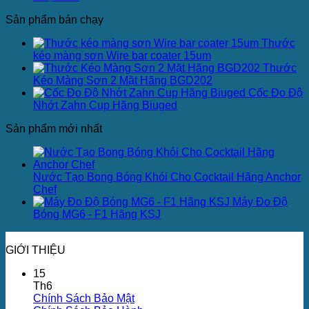
Sản phẩm bán chạy
Thước
kéo màng sơn Wire bar coater 15um
Thước
Kéo Màng Sơn 2 Mặt Hãng BGD202
Cốc Đo Độ
Nhớt Zahn Cup Hãng Biuged
Sản phẩm mới nhất
Nước Tạo Bong Bóng Khói Cho Cocktail Hãng Anchor
Chef
Máy Đo Độ
Bóng MG6 - F1 Hãng KSJ
GIỚI THIỆU
15
Th6
Chính Sách Bảo Mật