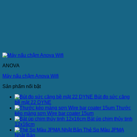
ANOVA
Máy nấu chậm Anova Wifi
Sản phẩm nổi bật
Bút đo sức căng
bề mặt 22 DYNE
Thước
kéo màng sơn Wire bar coater 15um
Bát úp chim thủy tinh
12x16cm
Thẻ So Màu JPMA
Nhật Bản