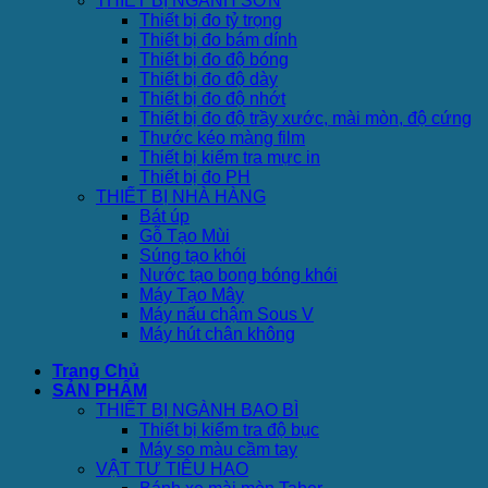
THIẾT BỊ NGÀNH SƠN
Thiết bị đo tỷ trọng
Thiết bị đo bám dính
Thiết bị đo độ bóng
Thiết bị đo độ dày
Thiết bị đo độ nhớt
Thiết bị đo độ trầy xước, mài mòn, độ cứng
Thước kéo màng film
Thiết bị kiểm tra mực in
Thiết bị đo PH
THIẾT BỊ NHÀ HÀNG
Bát úp
Gỗ Tạo Mùi
Súng tạo khói
Nước tạo bong bóng khói
Máy Tạo Mây
Máy nấu chậm Sous V
Máy hút chân không
Trang Chủ
SẢN PHẨM
THIẾT BỊ NGÀNH BAO BÌ
Thiết bị kiểm tra độ bục
Máy so màu cầm tay
VẬT TƯ TIÊU HAO