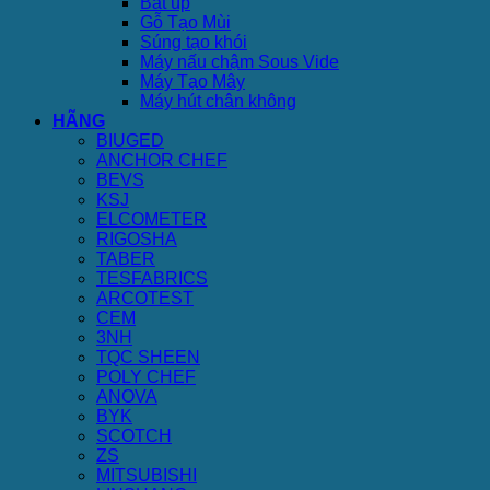
Bát úp
Gỗ Tạo Mùi
Súng tạo khói
Máy nấu chậm Sous Vide
Máy Tạo Mây
Máy hút chân không
HÃNG
BIUGED
ANCHOR CHEF
BEVS
KSJ
ELCOMETER
RIGOSHA
TABER
TESFABRICS
ARCOTEST
CEM
3NH
TQC SHEEN
POLY CHEF
ANOVA
BYK
SCOTCH
ZS
MITSUBISHI