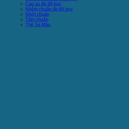
Cao su đo độ bục
Nhôm chuẩn đo độ bục
Nhớt chuẩn
Tấm chuẩn
Thẻ So Màu