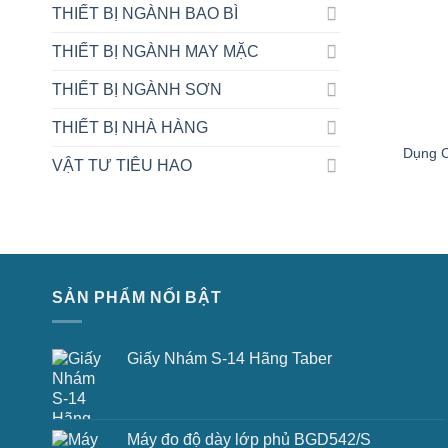
THIẾT BỊ NGÀNH BAO BÌ
THIẾT BỊ NGÀNH MAY MẶC
THIẾT BỊ NGÀNH SƠN
THIẾT BỊ NHÀ HÀNG
Dụng C
VẬT TƯ TIÊU HAO
SẢN PHẨM NỔI BẬT
Giấy Nhám S-14 Hãng Taber
Máy đo độ dày lớp phủ BGD542/S