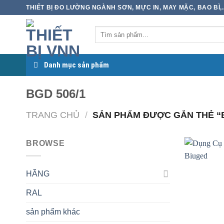
Skip
THIẾT BỊ ĐO LƯỜNG NGÀNH SƠN, MỰC IN, MAY MẶC, BAO BÌ,..
to
content
Danh mục sản phẩm
BGD 506/1
TRANG CHỦ
/
SẢN PHẨM ĐƯỢC GẮN THẺ “B
BROWSE
HÃNG
RAL
sản phẩm khác