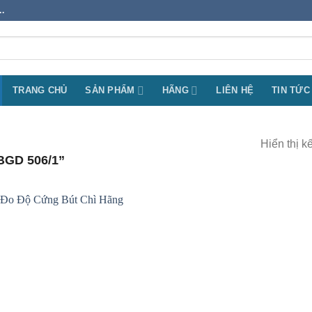
.
TRANG CHỦ
SẢN PHẨM
HÃNG
LIÊN HỆ
TIN TỨC
Hiển thị k
GD 506/1”