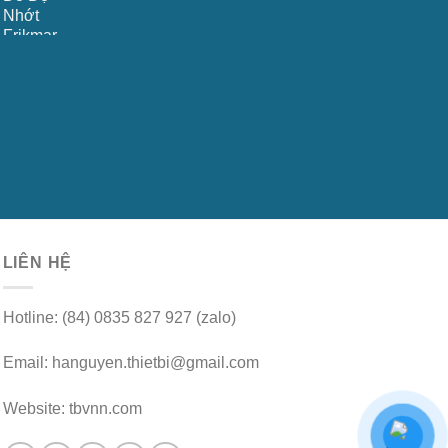
LIÊN HỆ
Hotline: (84) 0835 827 927 (zalo)
Email: hanguyen.thietbi@gmail.com
Website: tbvnn.com