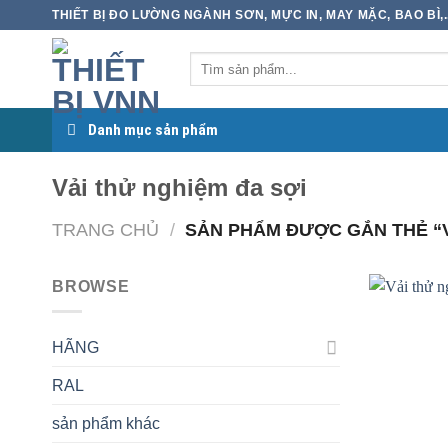
Skip
THIẾT BỊ ĐO LƯỜNG NGÀNH SƠN, MỰC IN, MAY MẶC, BAO BÌ,..
to
content
Danh mục sản phẩm
Vải thử nghiệm đa sợi
TRANG CHỦ
/
SẢN PHẨM ĐƯỢC GẮN THẺ “V
BROWSE
HÃNG
RAL
sản phẩm khác