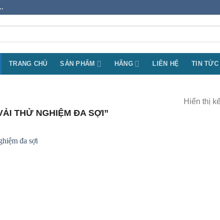
.
TRANG CHỦ
SẢN PHẨM
HÃNG
LIÊN HỆ
TIN TỨC
Hiển thị k
ẢI THỬ NGHIỆM ĐA SỢI”