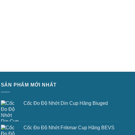
SẢN PHẨM MỚI NHẤT
Cốc Đo Độ Nhớt Din Cup Hãng Biuged
Cốc Đo Độ Nhớt Frikmar Cup Hãng BEVS