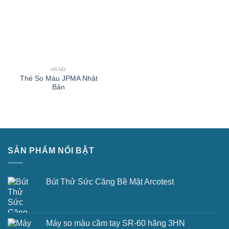
HÃNG
Thẻ So Màu JPMA Nhật
Bản
SẢN PHẨM NỔI BẬT
Bút Thử Sức Căng Bề Mặt Arcotest
Máy so màu cầm tay SR-60 hãng 3HN