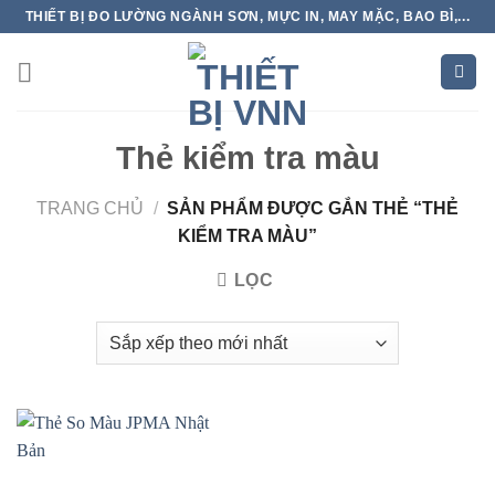
Skip
THIẾT BỊ ĐO LƯỜNG NGÀNH SƠN, MỰC IN, MAY MẶC, BAO BÌ,...
to
content
Thẻ kiểm tra màu
TRANG CHỦ
/
SẢN PHẨM ĐƯỢC GẮN THẺ “THẺ
KIỂM TRA MÀU”
LỌC