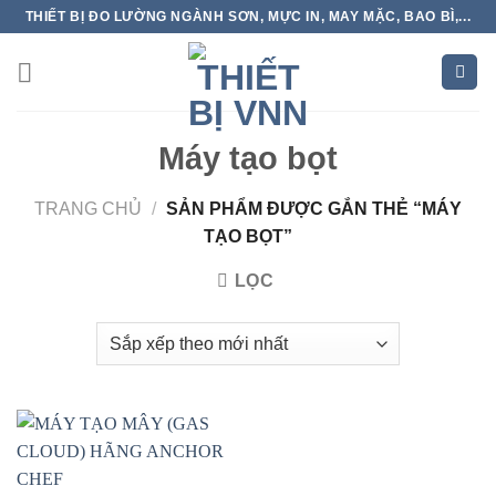
Skip
THIẾT BỊ ĐO LƯỜNG NGÀNH SƠN, MỰC IN, MAY MẶC, BAO BÌ,...
to
content
Máy tạo bọt
TRANG CHỦ
/
SẢN PHẨM ĐƯỢC GẮN THẺ “MÁY
TẠO BỌT”
LỌC