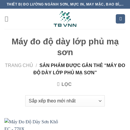
Skip
THIẾT BỊ ĐO LƯỜNG NGÀNH SƠN, MỰC IN, MAY MẶC, BAO BÌ,...
to
content
Máy đo độ dày lớp phủ mạ
sơn
TRANG CHỦ
/
SẢN PHẨM ĐƯỢC GẮN THẺ “MÁY ĐO
ĐỘ DÀY LỚP PHỦ MẠ SƠN”
LỌC