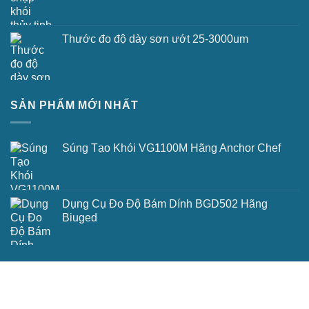
Thước đo độ dày sơn ướt 25-3000um
SẢN PHẨM MỚI NHẤT
Súng Tạo Khói VG1100M Hãng Anchor Chef
Dụng Cụ Đo Độ Bám Dính BGD502 Hãng
Biuged