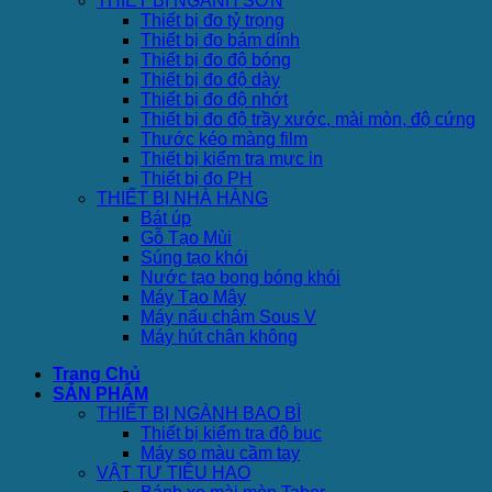
THIẾT BỊ NGÀNH SƠN
Thiết bị đo tỷ trọng
Thiết bị đo bám dính
Thiết bị đo độ bóng
Thiết bị đo độ dày
Thiết bị đo độ nhớt
Thiết bị đo độ trầy xước, mài mòn, độ cứng
Thước kéo màng film
Thiết bị kiểm tra mực in
Thiết bị đo PH
THIẾT BỊ NHÀ HÀNG
Bát úp
Gỗ Tạo Mùi
Súng tạo khói
Nước tạo bong bóng khói
Máy Tạo Mây
Máy nấu chậm Sous V
Máy hút chân không
Trang Chủ
SẢN PHẨM
THIẾT BỊ NGÀNH BAO BÌ
Thiết bị kiểm tra độ bục
Máy so màu cầm tay
VẬT TƯ TIÊU HAO