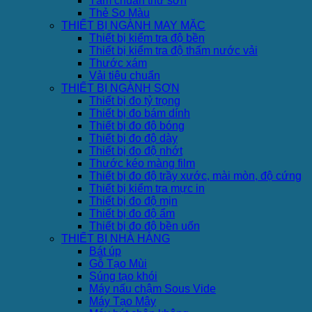
Tấm chuẩn thử sơn
Thẻ So Màu
THIẾT BỊ NGÀNH MAY MẶC
Thiết bị kiểm tra độ bền
Thiết bị kiểm tra độ thấm nước vải
Thước xám
Vải tiêu chuẩn
THIẾT BỊ NGÀNH SƠN
Thiết bị đo tỷ trọng
Thiết bị đo bám dính
Thiết bị đo độ bóng
Thiết bị đo độ dày
Thiết bị đo độ nhớt
Thước kéo màng film
Thiết bị đo độ trầy xước, mài mòn, độ cứng
Thiết bị kiểm tra mực in
Thiết bị đo độ mịn
Thiết bị đo độ ẩm
Thiết bị đo độ bền uốn
THIẾT BỊ NHÀ HÀNG
Bát úp
Gỗ Tạo Mùi
Súng tạo khói
Máy nấu chậm Sous Vide
Máy Tạo Mây