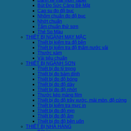
Bánh xe mài mòn Taber
Bút Đo Sức Căng Bề Mặt
Cao su đo độ bục
Nhôm chuẩn đo độ bục
Nhớt chuẩn
Tấm chuẩn thử sơn
Thẻ So Màu
THIẾT BỊ NGÀNH MAY MẶC
Thiết bị kiểm tra độ bền
Thiết bị kiểm tra độ thấm nước vải
Thước xám
Vải tiêu chuẩn
THIẾT BỊ NGÀNH SƠN
Thiết bị đo tỷ trọng
Thiết bị đo bám dính
Thiết bị đo độ bóng
Thiết bị đo độ dày
Thiết bị đo độ nhớt
Thước kéo màng film
Thiết bị đo độ trầy xước, mài mòn, độ cứng
Thiết bị kiểm tra mực in
Thiết bị đo độ mịn
Thiết bị đo độ ẩm
Thiết bị đo độ bền uốn
THIẾT BỊ NHÀ HÀNG