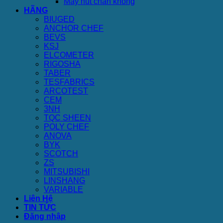
Máy hút chân không
HÃNG
BIUGED
ANCHOR CHEF
BEVS
KSJ
ELCOMETER
RIGOSHA
TABER
TESFABRICS
ARCOTEST
CEM
3NH
TQC SHEEN
POLY CHEF
ANOVA
BYK
SCOTCH
ZS
MITSUBISHI
LINSHANG
VARIABLE
Liên Hệ
TIN TỨC
Đăng nhập