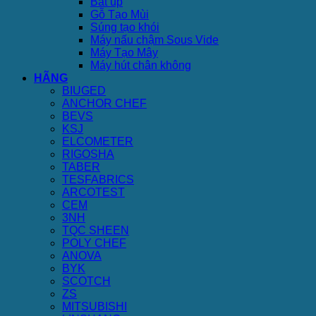
Bát úp
Gỗ Tạo Mùi
Súng tạo khói
Máy nấu chậm Sous Vide
Máy Tạo Mây
Máy hút chân không
HÃNG
BIUGED
ANCHOR CHEF
BEVS
KSJ
ELCOMETER
RIGOSHA
TABER
TESFABRICS
ARCOTEST
CEM
3NH
TQC SHEEN
POLY CHEF
ANOVA
BYK
SCOTCH
ZS
MITSUBISHI