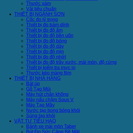
Thước xám
Vải tiêu chuẩn
THIẾT BỊ NGÀNH SƠN
Cốc đo tỷ trọng
Thiết bị đo bám dính
Thiết bị đo độ ẩm
Thiết bị đo độ bền uốn
Thiết bị đo độ bóng
Thiết bị đo độ dày
Thiết bị đo độ mịn
Thiết bị đo độ nhớt
Thiết bị đo độ trầy xước, mài mòn, độ cứng
Thiết bị kiểm tra mực in
Thước kéo màng film
THIẾT BỊ NHÀ HÀNG
Bát úp
Gỗ Tạo Mùi
Máy hút chân không
Máy nấu chậm Sous V
Máy Tạo Mây
Nước tạo bong bóng khói
Súng tạo khói
VẬT TƯ TIÊU HAO
Bánh xe mài mòn Taber
Bút Đo Sức Căng Bề Mặt