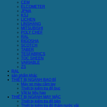
CEM
ELCOMETER
JPMA
KSJ
LICHEN
LINSHANG
MITSUBISHI
POLY CHEF
RAL
RIGOSHA
SCOTCH
TABER
TESFABRICS
TQC SHEEN
VARIABLE
ZS
RAL
sản phẩm khác
THIẾT BỊ NGÀNH BAO BÌ
Máy so màu cầm tay
Thiết bị kiểm tra độ bục
Vật tư tiêu hao
THIẾT BỊ NGÀNH MAY MẶC
Thiết bị kiểm tra độ bền
Thiết bị kiểm tra độ thấm nước vải