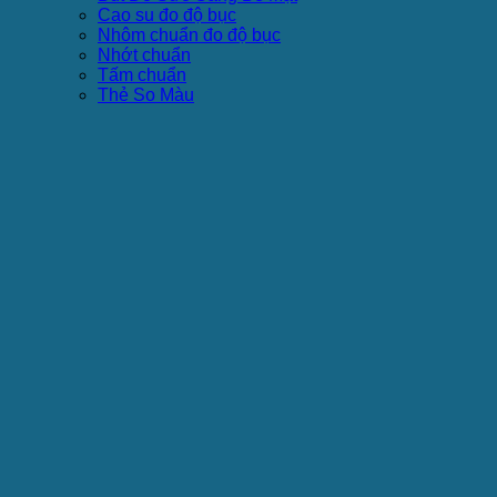
Cao su đo độ bục
Nhôm chuẩn đo độ bục
Nhớt chuẩn
Tấm chuẩn
Thẻ So Màu