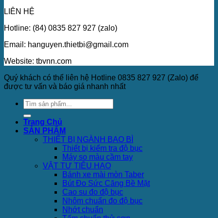
LIÊN HỆ
Hotline: (84) 0835 827 927 (zalo)
Email: hanguyen.thietbi@gmail.com
Website: tbvnn.com
Quý khách có thể liên hệ Hotline 0835 827 927 (Zalo) để
được tư vấn và báo giá nhanh nhất
Trang Chủ
SẢN PHẨM
THIẾT BỊ NGÀNH BAO BÌ
Thiết bị kiểm tra độ bục
Máy so màu cầm tay
VẬT TƯ TIÊU HAO
Bánh xe mài mòn Taber
Bút Đo Sức Căng Bề Mặt
Cao su đo độ bục
Nhôm chuẩn đo độ bục
Nhớt chuẩn