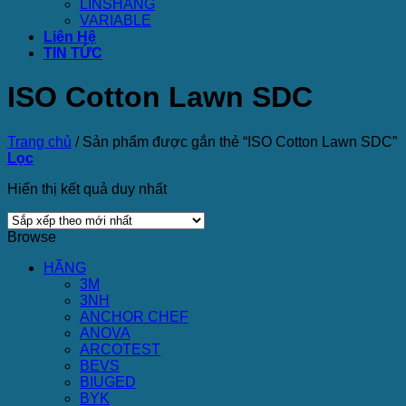
LINSHANG
VARIABLE
Liên Hệ
TIN TỨC
ISO Cotton Lawn SDC
Trang chủ
/
Sản phẩm được gắn thẻ “ISO Cotton Lawn SDC”
Lọc
Hiển thị kết quả duy nhất
Browse
HÃNG
3M
3NH
ANCHOR CHEF
ANOVA
ARCOTEST
BEVS
BIUGED
BYK