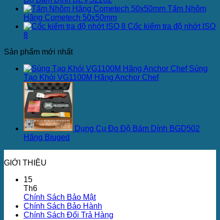
Tấm Nhôm
Hãng Cometech 50x50mm
Cốc kiểm tra độ nhớt ISO
8
Sản phẩm mới nhất
Súng
Tạo Khói VG1100M Hãng Anchor Chef
Dụng Cụ Đo Độ Bám Dính BGD502
Hãng Biuged
GIỚI THIỆU
15
Th6
Chính Sách Bảo Mật
Chính Sách Bảo Hành
Chính Sách Đổi Trả Hàng