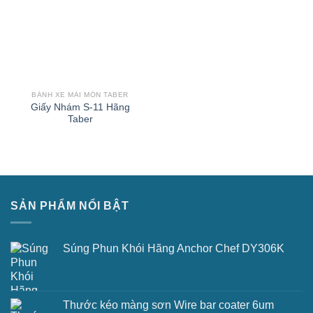
BÁNH XE MÀI MÒN TABER
Giấy Nhám S-11 Hãng
Taber
SẢN PHẨM NỔI BẬT
Súng Phun Khói Hãng Anchor Chef DY306K
Thước kéo màng sơn Wire bar coater 6um