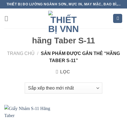
Skip
THIẾT BỊ ĐO LƯỜNG NGÀNH SƠN, MỰC IN, MAY MẶC, BAO BÌ,...
to
content
hãng Taber S-11
TRANG CHỦ
/
SẢN PHẨM ĐƯỢC GẮN THẺ “HÃNG
TABER S-11”
LỌC