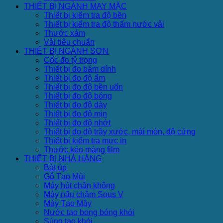
THIẾT BỊ NGÀNH MAY MẶC
Thiết bị kiểm tra độ bền
Thiết bị kiểm tra độ thấm nước vải
Thước xám
Vải tiêu chuẩn
THIẾT BỊ NGÀNH SƠN
Cốc đo tỷ trọng
Thiết bị đo bám dính
Thiết bị đo độ ẩm
Thiết bị đo độ bền uốn
Thiết bị đo độ bóng
Thiết bị đo độ dày
Thiết bị đo độ mịn
Thiết bị đo độ nhớt
Thiết bị đo độ trầy xước, mài mòn, độ cứng
Thiết bị kiểm tra mực in
Thước kéo màng film
THIẾT BỊ NHÀ HÀNG
Bát úp
Gỗ Tạo Mùi
Máy hút chân không
Máy nấu chậm Sous V
Máy Tạo Mây
Nước tạo bong bóng khói
Súng tạo khói