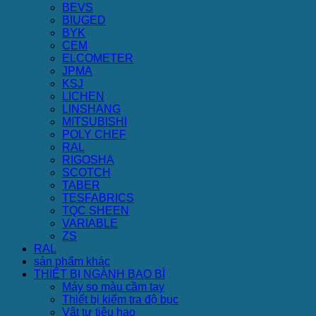
BEVS
BIUGED
BYK
CEM
ELCOMETER
JPMA
KSJ
LICHEN
LINSHANG
MITSUBISHI
POLY CHEF
RAL
RIGOSHA
SCOTCH
TABER
TESFABRICS
TQC SHEEN
VARIABLE
ZS
RAL
sản phẩm khác
THIẾT BỊ NGÀNH BAO BÌ
Máy so màu cầm tay
Thiết bị kiểm tra độ bục
Vật tư tiêu hao