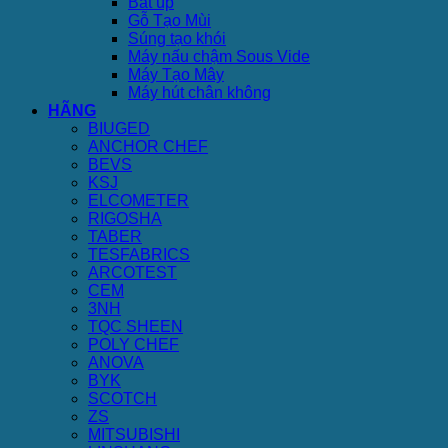
Bát úp
Gỗ Tạo Mùi
Súng tạo khói
Máy nấu chậm Sous Vide
Máy Tạo Mây
Máy hút chân không
HÃNG
BIUGED
ANCHOR CHEF
BEVS
KSJ
ELCOMETER
RIGOSHA
TABER
TESFABRICS
ARCOTEST
CEM
3NH
TQC SHEEN
POLY CHEF
ANOVA
BYK
SCOTCH
ZS
MITSUBISHI