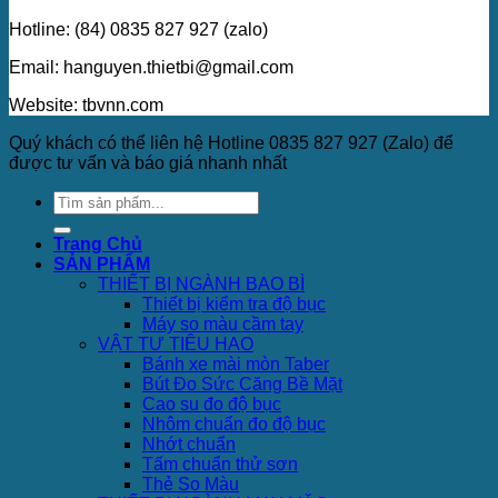
Hotline: (84) 0835 827 927 (zalo)
Email: hanguyen.thietbi@gmail.com
Website: tbvnn.com
Quý khách có thể liên hệ Hotline 0835 827 927 (Zalo) để
được tư vấn và báo giá nhanh nhất
Trang Chủ
SẢN PHẨM
THIẾT BỊ NGÀNH BAO BÌ
Thiết bị kiểm tra độ bục
Máy so màu cầm tay
VẬT TƯ TIÊU HAO
Bánh xe mài mòn Taber
Bút Đo Sức Căng Bề Mặt
Cao su đo độ bục
Nhôm chuẩn đo độ bục
Nhớt chuẩn
Tấm chuẩn thử sơn
Thẻ So Màu