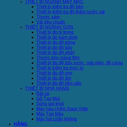
THIẾT BỊ NGÀNH MAY MẶC
Thiết bị kiểm tra độ bền
Thiết bị kiểm tra độ thấm nước vải
Thước xám
Vải tiêu chuẩn
THIẾT BỊ NGÀNH SƠN
Thiết bị đo tỷ trọng
Thiết bị đo bám dính
Thiết bị đo độ bóng
Thiết bị đo độ dày
Thiết bị đo độ nhớt
Thước kéo màng film
Thiết bị đo độ trầy xước, mài mòn, độ cứng
Thiết bị kiểm tra mực in
Thiết bị đo độ mịn
Thiết bị đo độ ẩm
Thiết bị đo độ bền uốn
THIẾT BỊ NHÀ HÀNG
Bát úp
Gỗ Tạo Mùi
Súng tạo khói
Máy nấu chậm Sous Vide
Máy Tạo Mây
Máy hút chân không
HÃNG