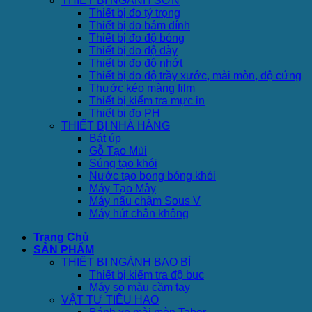
THIẾT BỊ NGÀNH SƠN
Thiết bị đo tỷ trọng
Thiết bị đo bám dính
Thiết bị đo độ bóng
Thiết bị đo độ dày
Thiết bị đo độ nhớt
Thiết bị đo độ trầy xước, mài mòn, độ cứng
Thước kéo màng film
Thiết bị kiểm tra mực in
Thiết bị đo PH
THIẾT BỊ NHÀ HÀNG
Bát úp
Gỗ Tạo Mùi
Súng tạo khói
Nước tạo bong bóng khói
Máy Tạo Mây
Máy nấu chậm Sous V
Máy hút chân không
Trang Chủ
SẢN PHẨM
THIẾT BỊ NGÀNH BAO BÌ
Thiết bị kiểm tra độ bục
Máy so màu cầm tay
VẬT TƯ TIÊU HAO