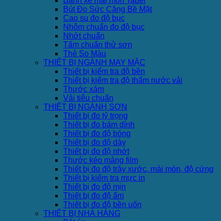
Bánh xe mài mòn Taber
Bút Đo Sức Căng Bề Mặt
Cao su đo độ bục
Nhôm chuẩn đo độ bục
Nhớt chuẩn
Tấm chuẩn thử sơn
Thẻ So Màu
THIẾT BỊ NGÀNH MAY MẶC
Thiết bị kiểm tra độ bền
Thiết bị kiểm tra độ thấm nước vải
Thước xám
Vải tiêu chuẩn
THIẾT BỊ NGÀNH SƠN
Thiết bị đo tỷ trọng
Thiết bị đo bám dính
Thiết bị đo độ bóng
Thiết bị đo độ dày
Thiết bị đo độ nhớt
Thước kéo màng film
Thiết bị đo độ trầy xước, mài mòn, độ cứng
Thiết bị kiểm tra mực in
Thiết bị đo độ mịn
Thiết bị đo độ ẩm
Thiết bị đo độ bền uốn
THIẾT BỊ NHÀ HÀNG