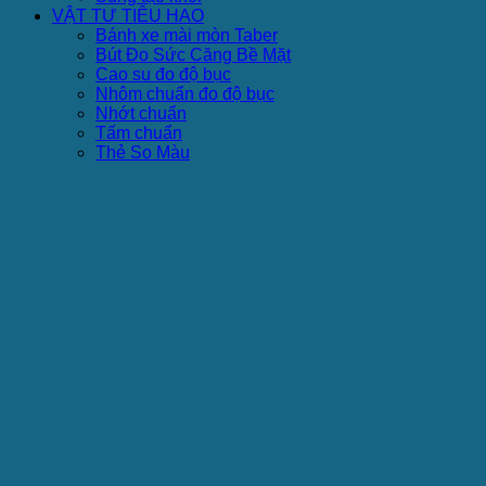
VẬT TƯ TIÊU HAO
Bánh xe mài mòn Taber
Bút Đo Sức Căng Bề Mặt
Cao su đo độ bục
Nhôm chuẩn đo độ bục
Nhớt chuẩn
Tấm chuẩn
Thẻ So Màu