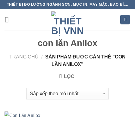
Skip
THIẾT BỊ ĐO LƯỜNG NGÀNH SƠN, MỰC IN, MAY MẶC, BAO BÌ,...
to
content
con lăn Anilox
TRANG CHỦ
/
SẢN PHẨM ĐƯỢC GẮN THẺ “CON
LĂN ANILOX”
LỌC