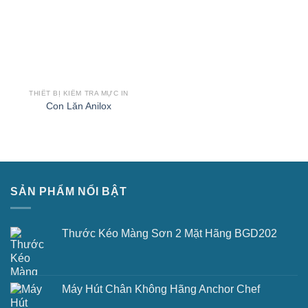
THIẾT BỊ KIỂM TRA MỰC IN
Con Lăn Anilox
SẢN PHẨM NỔI BẬT
Thước Kéo Màng Sơn 2 Mặt Hãng BGD202
Máy Hút Chân Không Hãng Anchor Chef