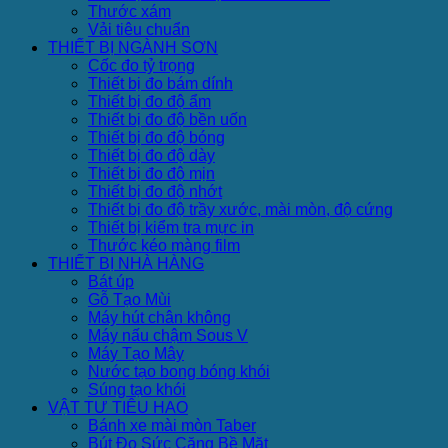
Thước xám
Vải tiêu chuẩn
THIẾT BỊ NGÀNH SƠN
Cốc đo tỷ trọng
Thiết bị đo bám dính
Thiết bị đo độ ẩm
Thiết bị đo độ bền uốn
Thiết bị đo độ bóng
Thiết bị đo độ dày
Thiết bị đo độ mịn
Thiết bị đo độ nhớt
Thiết bị đo độ trầy xước, mài mòn, độ cứng
Thiết bị kiểm tra mực in
Thước kéo màng film
THIẾT BỊ NHÀ HÀNG
Bát úp
Gỗ Tạo Mùi
Máy hút chân không
Máy nấu chậm Sous V
Máy Tạo Mây
Nước tạo bong bóng khói
Súng tạo khói
VẬT TƯ TIÊU HAO
Bánh xe mài mòn Taber
Bút Đo Sức Căng Bề Mặt