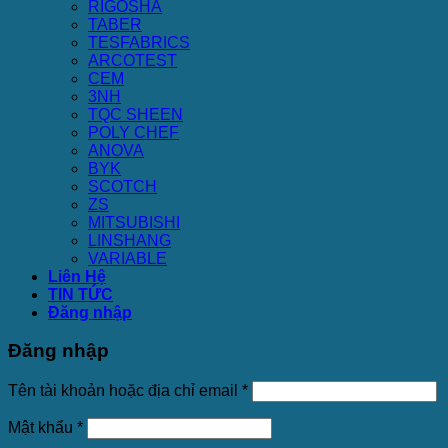
RIGOSHA
TABER
TESFABRICS
ARCOTEST
CEM
3NH
TQC SHEEN
POLY CHEF
ANOVA
BYK
SCOTCH
ZS
MITSUBISHI
LINSHANG
VARIABLE
Liên Hệ
TIN TỨC
Đăng nhập
Đăng nhập
Tên tài khoản hoặc địa chỉ email
*
Mật khẩu
*