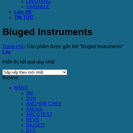
LINSHANG
VARIABLE
Liên Hệ
TIN TỨC
Biuged Instruments
Trang chủ
/
Sản phẩm được gắn thẻ “Biuged Instruments”
Lọc
Hiển thị kết quả duy nhất
Browse
HÃNG
3M
3NH
ANCHOR CHEF
ANOVA
ARCOTEST
BEVS
BIUGED
BYK