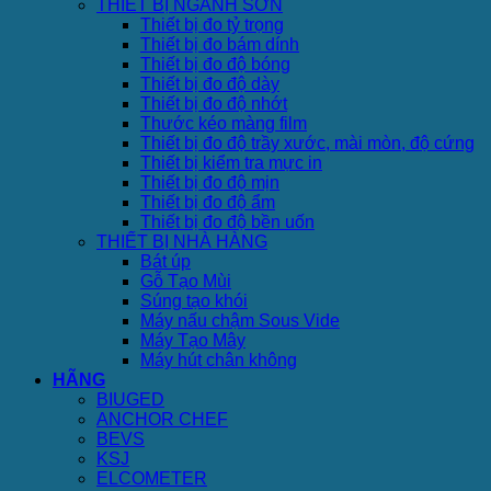
THIẾT BỊ NGÀNH SƠN
Thiết bị đo tỷ trọng
Thiết bị đo bám dính
Thiết bị đo độ bóng
Thiết bị đo độ dày
Thiết bị đo độ nhớt
Thước kéo màng film
Thiết bị đo độ trầy xước, mài mòn, độ cứng
Thiết bị kiểm tra mực in
Thiết bị đo độ mịn
Thiết bị đo độ ẩm
Thiết bị đo độ bền uốn
THIẾT BỊ NHÀ HÀNG
Bát úp
Gỗ Tạo Mùi
Súng tạo khói
Máy nấu chậm Sous Vide
Máy Tạo Mây
Máy hút chân không
HÃNG
BIUGED
ANCHOR CHEF
BEVS
KSJ
ELCOMETER