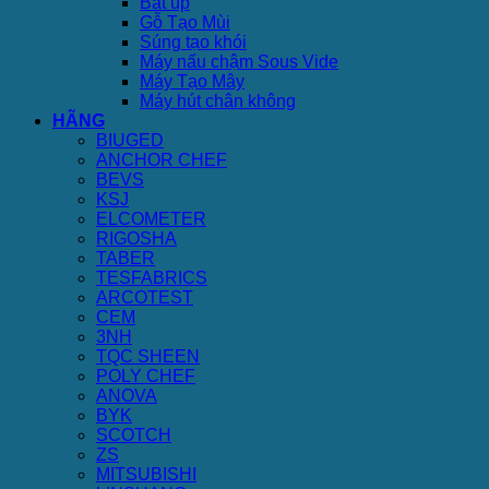
Bát úp
Gỗ Tạo Mùi
Súng tạo khói
Máy nấu chậm Sous Vide
Máy Tạo Mây
Máy hút chân không
HÃNG
BIUGED
ANCHOR CHEF
BEVS
KSJ
ELCOMETER
RIGOSHA
TABER
TESFABRICS
ARCOTEST
CEM
3NH
TQC SHEEN
POLY CHEF
ANOVA
BYK
SCOTCH
ZS
MITSUBISHI