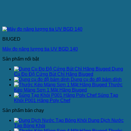
BIUGED
Máy đo năng lượng tia UV BGD 140
Sản phẩm nổi bật
Dụng
Cụ Đo Độ Cứng Bút Chì Hãng Biuged
Dụng cụ đo độ bám dính
Thước
Kéo Màng Sơn 1 Mặt Hãng Biuged
Súng Tạo
Khói P001 Hãng Poly Chef
Sản phẩm bán chạy
Dung Dịch Nước
Tạo Bóng Khói
Thước