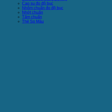
Cao su đo độ bục
Nhôm chuẩn đo độ bục
Nhớt chuẩn
Tấm chuẩn
Thẻ So Màu