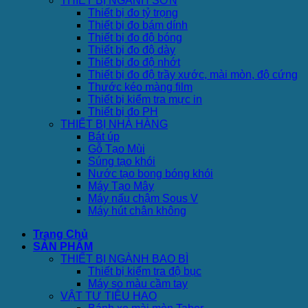
THIẾT BỊ NGÀNH SƠN
Thiết bị đo tỷ trọng
Thiết bị đo bám dính
Thiết bị đo độ bóng
Thiết bị đo độ dày
Thiết bị đo độ nhớt
Thiết bị đo độ trầy xước, mài mòn, độ cứng
Thước kéo màng film
Thiết bị kiểm tra mực in
Thiết bị đo PH
THIẾT BỊ NHÀ HÀNG
Bát úp
Gỗ Tạo Mùi
Súng tạo khói
Nước tạo bong bóng khói
Máy Tạo Mây
Máy nấu chậm Sous V
Máy hút chân không
Trang Chủ
SẢN PHẨM
THIẾT BỊ NGÀNH BAO BÌ
Thiết bị kiểm tra độ bục
Máy so màu cầm tay
VẬT TƯ TIÊU HAO