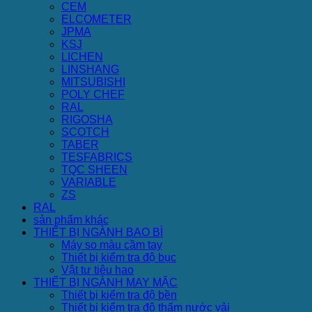
CEM
ELCOMETER
JPMA
KSJ
LICHEN
LINSHANG
MITSUBISHI
POLY CHEF
RAL
RIGOSHA
SCOTCH
TABER
TESFABRICS
TQC SHEEN
VARIABLE
ZS
RAL
sản phẩm khác
THIẾT BỊ NGÀNH BAO BÌ
Máy so màu cầm tay
Thiết bị kiểm tra độ bục
Vật tư tiêu hao
THIẾT BỊ NGÀNH MAY MẶC
Thiết bị kiểm tra độ bền
Thiết bị kiểm tra độ thấm nước vải