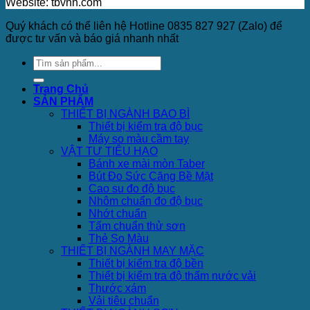
Website: tbvnn.com
Quý khách có thể liên hệ Hotline 0835 827 927 (Zalo) để
được tư vấn và báo giá nhanh nhất
Trang Chủ
SẢN PHẨM
THIẾT BỊ NGÀNH BAO BÌ
Thiết bị kiểm tra độ bục
Máy so màu cầm tay
VẬT TƯ TIÊU HAO
Bánh xe mài mòn Taber
Bút Đo Sức Căng Bề Mặt
Cao su đo độ bục
Nhôm chuẩn đo độ bục
Nhớt chuẩn
Tấm chuẩn thử sơn
Thẻ So Màu
THIẾT BỊ NGÀNH MAY MẶC
Thiết bị kiểm tra độ bền
Thiết bị kiểm tra độ thấm nước vải
Thước xám
Vải tiêu chuẩn