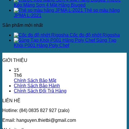
Kéo Màng Sơn 4 Mặt Hãng Biuged
Thẻ so màu hãng
JPMA L-2021
Sản phẩm mới nhất
Cốc đo độ nhớt Rigosha
Súng Tạo
Khói P001 Hãng Poly Chef
GIỚI THIỆU
15
Th6
Chính Sách Bảo Mật
Chính Sách Bảo Hành
Chính Sách Đổi Trả Hàng
LIÊN HỆ
Hotline: (84) 0835 827 927 (zalo)
Email: hanguyen.thietbi@gmail.com