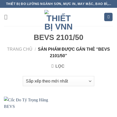
Skip
THIẾT BỊ ĐO LƯỜNG NGÀNH SƠN, MỰC IN, MAY MẶC, BAO BÌ,...
to
content
BEVS 2101/50
TRANG CHỦ
/
SẢN PHẨM ĐƯỢC GẮN THẺ “BEVS
2101/50”
LỌC