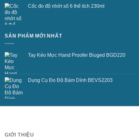
Cốc đo độ nhớt số 6 thể tích 230ml
SẢN PHẨM MỚI NHẤT
Tay Kéo Mực Hand Proofer Biuged BGD220
Dụng Cụ Đo Độ Bám Dính BEVS2203
GIỚI THIỆU