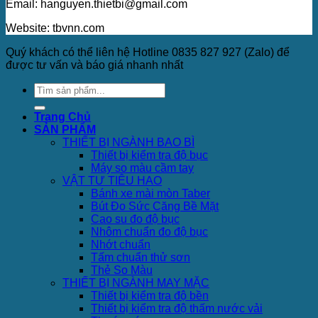
Email: hanguyen.thietbi@gmail.com
Website: tbvnn.com
Quý khách có thể liên hệ Hotline 0835 827 927 (Zalo) để
được tư vấn và báo giá nhanh nhất
Trang Chủ
SẢN PHẨM
THIẾT BỊ NGÀNH BAO BÌ
Thiết bị kiểm tra độ bục
Máy so màu cầm tay
VẬT TƯ TIÊU HAO
Bánh xe mài mòn Taber
Bút Đo Sức Căng Bề Mặt
Cao su đo độ bục
Nhôm chuẩn đo độ bục
Nhớt chuẩn
Tấm chuẩn thử sơn
Thẻ So Màu
THIẾT BỊ NGÀNH MAY MẶC
Thiết bị kiểm tra độ bền
Thiết bị kiểm tra độ thấm nước vải