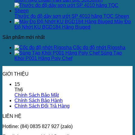
Thước đo độ dày sơn ướt SP 4010 hãng TQC Sheen
Máy Đo
Độ Nhớt KU BGD184 Hãng Biuged
Sản phẩm mới nhất
Cốc đo độ nhớt Rigosha
Súng Tạo
Khói P001 Hãng Poly Chef
GIỚI THIỆU
15
Th6
Chính Sách Bảo Mật
Chính Sách Bảo Hành
Chính Sách Đổi Trả Hàng
LIÊN HỆ
Hotline: (84) 0835 827 927 (zalo)