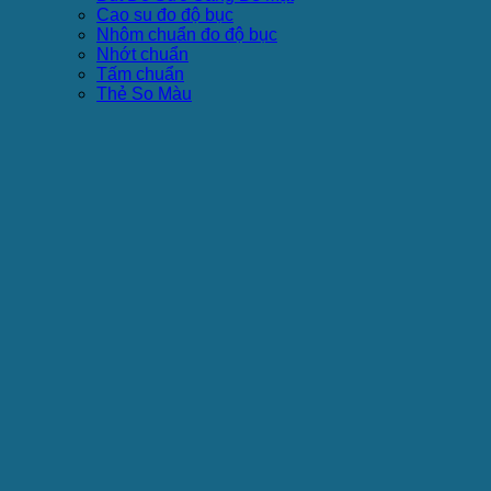
Cao su đo độ bục
Nhôm chuẩn đo độ bục
Nhớt chuẩn
Tấm chuẩn
Thẻ So Màu