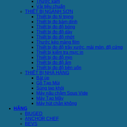
Thước xám
Vải tiêu chuẩn
THIẾT BỊ NGÀNH SƠN
Thiết bị đo tỷ trọng
Thiết bị đo bám dính
Thiết bị đo độ bóng
Thiết bị đo độ dày
Thiết bị đo độ nhớt
Thước kéo màng film
Thiết bị đo độ trầy xước, mài mòn, độ cứng
Thiết bị kiểm tra mực in
Thiết bị đo độ mịn
Thiết bị đo độ ẩm
Thiết bị đo độ bền uốn
THIẾT BỊ NHÀ HÀNG
Bát úp
Gỗ Tạo Mùi
Súng tạo khói
Máy nấu chậm Sous Vide
Máy Tạo Mây
Máy hút chân không
HÃNG
BIUGED
ANCHOR CHEF
BEVS