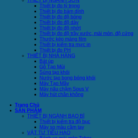
THIẾT BỊ NGÀNH SƠN
Thiết bị đo tỷ trọng
Thiết bị đo bám dính
Thiết bị đo độ bóng
Thiết bị đo độ dày
Thiết bị đo độ nhớt
Thiết bị đo độ trầy xước, mài mòn, độ cứng
Thước kéo màng film
Thiết bị kiểm tra mực in
Thiết bị đo PH
THIẾT BỊ NHÀ HÀNG
Bát úp
Gỗ Tạo Mùi
Súng tạo khói
Nước tạo bong bóng khói
Máy Tạo Mây
Máy nấu chậm Sous V
Máy hút chân không
Trang Chủ
SẢN PHẨM
THIẾT BỊ NGÀNH BAO BÌ
Thiết bị kiểm tra độ bục
Máy so màu cầm tay
VẬT TƯ TIÊU HAO