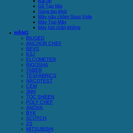
Bát úp
Gỗ Tạo Mùi
Súng tạo khói
Máy nấu chậm Sous Vide
Máy Tạo Mây
Máy hút chân không
HÃNG
BIUGED
ANCHOR CHEF
BEVS
KSJ
ELCOMETER
RIGOSHA
TABER
TESFABRICS
ARCOTEST
CEM
3NH
TQC SHEEN
POLY CHEF
ANOVA
BYK
SCOTCH
ZS
MITSUBISHI