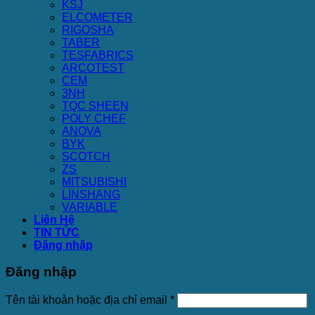
KSJ
ELCOMETER
RIGOSHA
TABER
TESFABRICS
ARCOTEST
CEM
3NH
TQC SHEEN
POLY CHEF
ANOVA
BYK
SCOTCH
ZS
MITSUBISHI
LINSHANG
VARIABLE
Liên Hệ
TIN TỨC
Đăng nhập
Đăng nhập
Tên tài khoản hoặc địa chỉ email
*