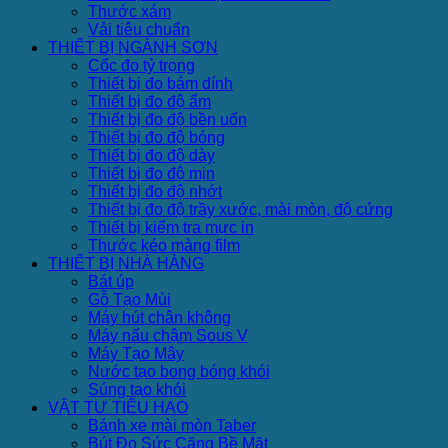
Thước xám
Vải tiêu chuẩn
THIẾT BỊ NGÀNH SƠN
Cốc đo tỷ trọng
Thiết bị đo bám dính
Thiết bị đo độ ẩm
Thiết bị đo độ bền uốn
Thiết bị đo độ bóng
Thiết bị đo độ dày
Thiết bị đo độ mịn
Thiết bị đo độ nhớt
Thiết bị đo độ trầy xước, mài mòn, độ cứng
Thiết bị kiểm tra mực in
Thước kéo màng film
THIẾT BỊ NHÀ HÀNG
Bát úp
Gỗ Tạo Mùi
Máy hút chân không
Máy nấu chậm Sous V
Máy Tạo Mây
Nước tạo bong bóng khói
Súng tạo khói
VẬT TƯ TIÊU HAO
Bánh xe mài mòn Taber
Bút Đo Sức Căng Bề Mặt