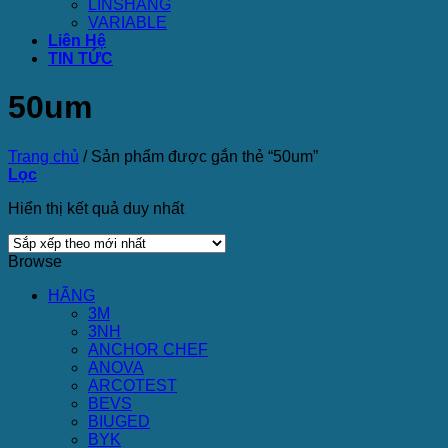
LINSHANG
VARIABLE
Liên Hệ
TIN TỨC
50um
Trang chủ
/
Sản phẩm được gắn thẻ “50um”
Lọc
Hiển thị kết quả duy nhất
Browse
HÃNG
3M
3NH
ANCHOR CHEF
ANOVA
ARCOTEST
BEVS
BIUGED
BYK