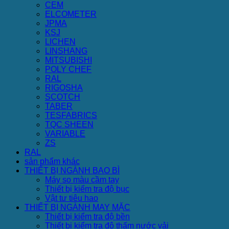
CEM
ELCOMETER
JPMA
KSJ
LICHEN
LINSHANG
MITSUBISHI
POLY CHEF
RAL
RIGOSHA
SCOTCH
TABER
TESFABRICS
TQC SHEEN
VARIABLE
ZS
RAL
sản phẩm khác
THIẾT BỊ NGÀNH BAO BÌ
Máy so màu cầm tay
Thiết bị kiểm tra độ bục
Vật tư tiêu hao
THIẾT BỊ NGÀNH MAY MẶC
Thiết bị kiểm tra độ bền
Thiết bị kiểm tra độ thấm nước vải