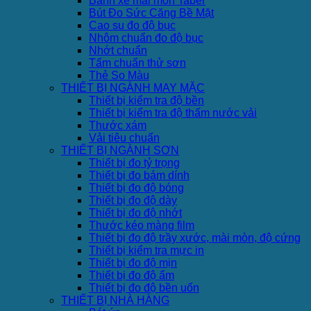
Bánh xe mài mòn Taber
Bút Đo Sức Căng Bề Mặt
Cao su đo độ bục
Nhôm chuẩn đo độ bục
Nhớt chuẩn
Tấm chuẩn thử sơn
Thẻ So Màu
THIẾT BỊ NGÀNH MAY MẶC
Thiết bị kiểm tra độ bền
Thiết bị kiểm tra độ thấm nước vải
Thước xám
Vải tiêu chuẩn
THIẾT BỊ NGÀNH SƠN
Thiết bị đo tỷ trọng
Thiết bị đo bám dính
Thiết bị đo độ bóng
Thiết bị đo độ dày
Thiết bị đo độ nhớt
Thước kéo màng film
Thiết bị đo độ trầy xước, mài mòn, độ cứng
Thiết bị kiểm tra mực in
Thiết bị đo độ mịn
Thiết bị đo độ ẩm
Thiết bị đo độ bền uốn
THIẾT BỊ NHÀ HÀNG