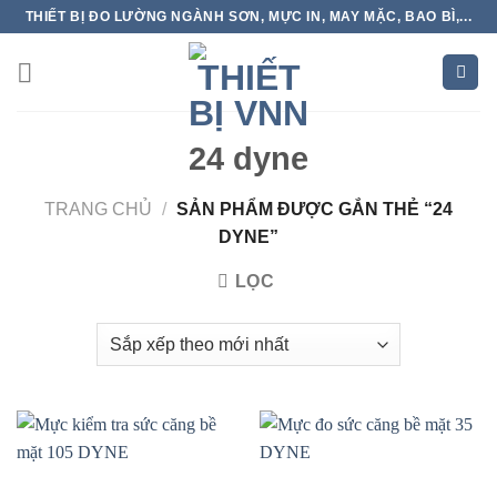
Skip
THIẾT BỊ ĐO LƯỜNG NGÀNH SƠN, MỰC IN, MAY MẶC, BAO BÌ,...
to
content
24 dyne
TRANG CHỦ
/
SẢN PHẨM ĐƯỢC GẮN THẺ “24
DYNE”
LỌC