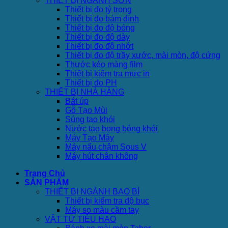
THIẾT BỊ NGÀNH SƠN
Thiết bị đo tỷ trọng
Thiết bị đo bám dính
Thiết bị đo độ bóng
Thiết bị đo độ dày
Thiết bị đo độ nhớt
Thiết bị đo độ trầy xước, mài mòn, độ cứng
Thước kéo màng film
Thiết bị kiểm tra mực in
Thiết bị đo PH
THIẾT BỊ NHÀ HÀNG
Bát úp
Gỗ Tạo Mùi
Súng tạo khói
Nước tạo bong bóng khói
Máy Tạo Mây
Máy nấu chậm Sous V
Máy hút chân không
Trang Chủ
SẢN PHẨM
THIẾT BỊ NGÀNH BAO BÌ
Thiết bị kiểm tra độ bục
Máy so màu cầm tay
VẬT TƯ TIÊU HAO