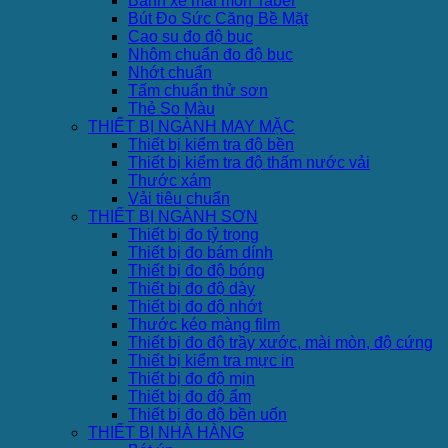
Bánh xe mài mòn Taber
Bút Đo Sức Căng Bề Mặt
Cao su đo độ bục
Nhôm chuẩn đo độ bục
Nhớt chuẩn
Tấm chuẩn thử sơn
Thẻ So Màu
THIẾT BỊ NGÀNH MAY MẶC
Thiết bị kiểm tra độ bền
Thiết bị kiểm tra độ thấm nước vải
Thước xám
Vải tiêu chuẩn
THIẾT BỊ NGÀNH SƠN
Thiết bị đo tỷ trọng
Thiết bị đo bám dính
Thiết bị đo độ bóng
Thiết bị đo độ dày
Thiết bị đo độ nhớt
Thước kéo màng film
Thiết bị đo độ trầy xước, mài mòn, độ cứng
Thiết bị kiểm tra mực in
Thiết bị đo độ mịn
Thiết bị đo độ ẩm
Thiết bị đo độ bền uốn
THIẾT BỊ NHÀ HÀNG