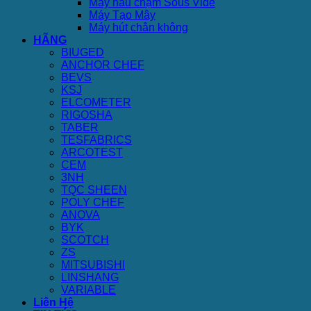
Máy nấu chậm Sous Vide
Máy Tạo Mây
Máy hút chân không
HÃNG
BIUGED
ANCHOR CHEF
BEVS
KSJ
ELCOMETER
RIGOSHA
TABER
TESFABRICS
ARCOTEST
CEM
3NH
TQC SHEEN
POLY CHEF
ANOVA
BYK
SCOTCH
ZS
MITSUBISHI
LINSHANG
VARIABLE
Liên Hệ