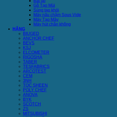
Bát úp
Gỗ Tạo Mùi
Súng tạo khói
Máy nấu chậm Sous Vide
Máy Tạo Mây
Máy hút chân không
HÃNG
BIUGED
ANCHOR CHEF
BEVS
KSJ
ELCOMETER
RIGOSHA
TABER
TESFABRICS
ARCOTEST
CEM
3NH
TQC SHEEN
POLY CHEF
ANOVA
BYK
SCOTCH
ZS
MITSUBISHI