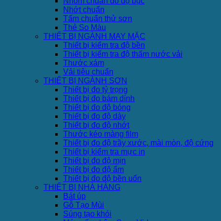
Nhôm chuẩn đo độ bục
Nhớt chuẩn
Tấm chuẩn thử sơn
Thẻ So Màu
THIẾT BỊ NGÀNH MAY MẶC
Thiết bị kiểm tra độ bền
Thiết bị kiểm tra độ thấm nước vải
Thước xám
Vải tiêu chuẩn
THIẾT BỊ NGÀNH SƠN
Thiết bị đo tỷ trọng
Thiết bị đo bám dính
Thiết bị đo độ bóng
Thiết bị đo độ dày
Thiết bị đo độ nhớt
Thước kéo màng film
Thiết bị đo độ trầy xước, mài mòn, độ cứng
Thiết bị kiểm tra mực in
Thiết bị đo độ mịn
Thiết bị đo độ ẩm
Thiết bị đo độ bền uốn
THIẾT BỊ NHÀ HÀNG
Bát úp
Gỗ Tạo Mùi
Súng tạo khói