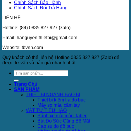
Chính Sách Bảo Hành
Chính Sách Đổi Trả Hàng
LIÊN HỆ
Hotline: (84) 0835 827 927 (zalo)
Email: hanguyen.thietbi@gmail.com
Website: tbvnn.com
Quý khách có thể liên hệ Hotline 0835 827 927 (Zalo) để
được tư vấn và báo giá nhanh nhất
Trang Chủ
SẢN PHẨM
THIẾT BỊ NGÀNH BAO BÌ
Thiết bị kiểm tra độ bục
Máy so màu cầm tay
VẬT TƯ TIÊU HAO
Bánh xe mài mòn Taber
Bút Đo Sức Căng Bề Mặt
Cao su đo độ bục