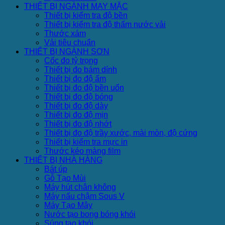
THIẾT BỊ NGÀNH MAY MẶC
Thiết bị kiểm tra độ bền
Thiết bị kiểm tra độ thấm nước vải
Thước xám
Vải tiêu chuẩn
THIẾT BỊ NGÀNH SƠN
Cốc đo tỷ trọng
Thiết bị đo bám dính
Thiết bị đo độ ẩm
Thiết bị đo độ bền uốn
Thiết bị đo độ bóng
Thiết bị đo độ dày
Thiết bị đo độ mịn
Thiết bị đo độ nhớt
Thiết bị đo độ trầy xước, mài mòn, độ cứng
Thiết bị kiểm tra mực in
Thước kéo màng film
THIẾT BỊ NHÀ HÀNG
Bát úp
Gỗ Tạo Mùi
Máy hút chân không
Máy nấu chậm Sous V
Máy Tạo Mây
Nước tạo bong bóng khói
Súng tạo khói