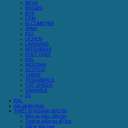
BEVS
BIUGED
BYK
CEM
ELCOMETER
JPMA
KSJ
LICHEN
LINSHANG
MITSUBISHI
POLY CHEF
RAL
RIGOSHA
SCOTCH
TABER
TESFABRICS
TQC SHEEN
VARIABLE
ZS
RAL
sản phẩm khác
THIẾT BỊ NGÀNH BAO BÌ
Máy so màu cầm tay
Thiết bị kiểm tra độ bục
Vật tư tiêu hao