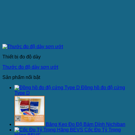
Thiết bị đo độ dày
Thước đo độ dày sơn ướt
Sản phẩm nổi bật
Đồng hồ đo độ cứng
Type D
Băng Keo Đo Độ Bám Dính Nichiban
Cốc Đo Tỷ Trọng