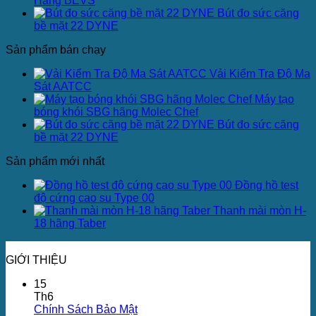
Hãng BEVS
Bút đo sức căng
bề mặt 22 DYNE
Sản phẩm bán chạy
Vải Kiểm Tra Độ Ma
Sát AATCC
Máy tạo
bóng khói SBG hãng Molec Chef
Bút đo sức căng
bề mặt 22 DYNE
Sản phẩm mới nhất
Đồng hồ test
độ cứng cao su Type 00
Thanh mài mòn H-
18 hãng Taber
GIỚI THIỆU
15
Th6
Chính Sách Bảo Mật