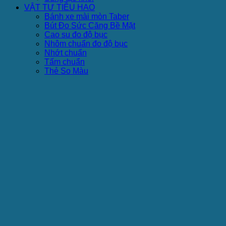
VẬT TƯ TIÊU HAO
Bánh xe mài mòn Taber
Bút Đo Sức Căng Bề Mặt
Cao su đo độ bục
Nhôm chuẩn đo độ bục
Nhớt chuẩn
Tấm chuẩn
Thẻ So Màu