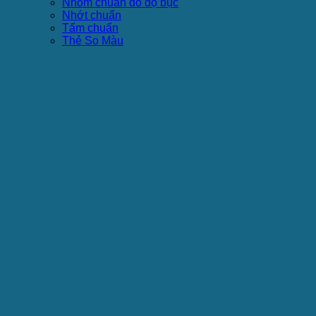
Nhôm chuẩn đo độ bục
Nhớt chuẩn
Tấm chuẩn
Thẻ So Màu