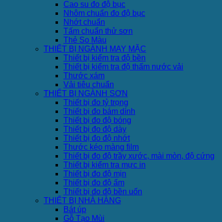
Cao su đo độ bục
Nhôm chuẩn đo độ bục
Nhớt chuẩn
Tấm chuẩn thử sơn
Thẻ So Màu
THIẾT BỊ NGÀNH MAY MẶC
Thiết bị kiểm tra độ bền
Thiết bị kiểm tra độ thấm nước vải
Thước xám
Vải tiêu chuẩn
THIẾT BỊ NGÀNH SƠN
Thiết bị đo tỷ trọng
Thiết bị đo bám dính
Thiết bị đo độ bóng
Thiết bị đo độ dày
Thiết bị đo độ nhớt
Thước kéo màng film
Thiết bị đo độ trầy xước, mài mòn, độ cứng
Thiết bị kiểm tra mực in
Thiết bị đo độ mịn
Thiết bị đo độ ẩm
Thiết bị đo độ bền uốn
THIẾT BỊ NHÀ HÀNG
Bát úp
Gỗ Tạo Mùi