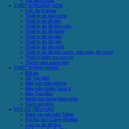
Vải tiêu chuẩn
THIẾT BỊ NGÀNH SƠN
Cốc đo tỷ trọng
Thiết bị đo bám dính
Thiết bị đo độ ẩm
Thiết bị đo độ bền uốn
Thiết bị đo độ bóng
Thiết bị đo độ dày
Thiết bị đo độ mịn
Thiết bị đo độ nhớt
Thiết bị đo độ trầy xước, mài mòn, độ cứng
Thiết bị kiểm tra mực in
Thước kéo màng film
THIẾT BỊ NHÀ HÀNG
Bát úp
Gỗ Tạo Mùi
Máy hút chân không
Máy nấu chậm Sous V
Máy Tạo Mây
Nước tạo bong bóng khói
Súng tạo khói
VẬT TƯ TIÊU HAO
Bánh xe mài mòn Taber
Bút Đo Sức Căng Bề Mặt
Cao su đo độ bục