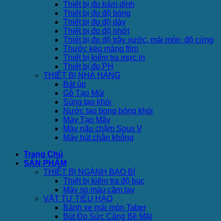
Thiết bị đo bám dính
Thiết bị đo độ bóng
Thiết bị đo độ dày
Thiết bị đo độ nhớt
Thiết bị đo độ trầy xước, mài mòn, độ cứng
Thước kéo màng film
Thiết bị kiểm tra mực in
Thiết bị đo PH
THIẾT BỊ NHÀ HÀNG
Bát úp
Gỗ Tạo Mùi
Súng tạo khói
Nước tạo bong bóng khói
Máy Tạo Mây
Máy nấu chậm Sous V
Máy hút chân không
Trang Chủ
SẢN PHẨM
THIẾT BỊ NGÀNH BAO BÌ
Thiết bị kiểm tra độ bục
Máy so màu cầm tay
VẬT TƯ TIÊU HAO
Bánh xe mài mòn Taber
Bút Đo Sức Căng Bề Mặt