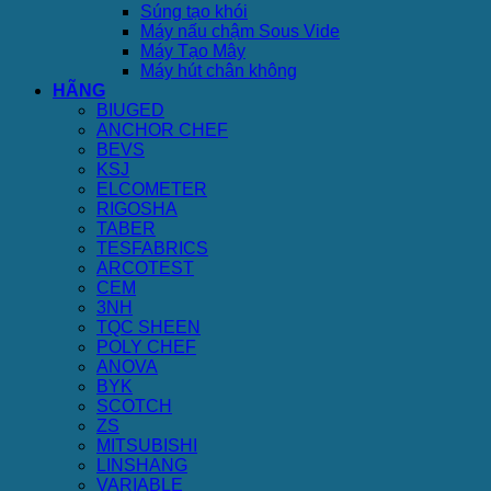
Súng tạo khói
Máy nấu chậm Sous Vide
Máy Tạo Mây
Máy hút chân không
HÃNG
BIUGED
ANCHOR CHEF
BEVS
KSJ
ELCOMETER
RIGOSHA
TABER
TESFABRICS
ARCOTEST
CEM
3NH
TQC SHEEN
POLY CHEF
ANOVA
BYK
SCOTCH
ZS
MITSUBISHI
LINSHANG
VARIABLE