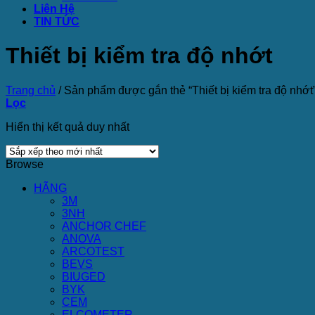
Liên Hệ
TIN TỨC
Thiết bị kiểm tra độ nhớt
Trang chủ
/
Sản phẩm được gắn thẻ “Thiết bị kiểm tra độ nhớt
Lọc
Hiển thị kết quả duy nhất
Browse
HÃNG
3M
3NH
ANCHOR CHEF
ANOVA
ARCOTEST
BEVS
BIUGED
BYK
CEM
ELCOMETER