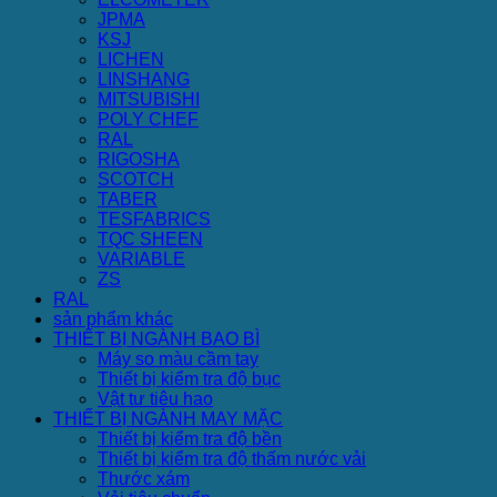
JPMA
KSJ
LICHEN
LINSHANG
MITSUBISHI
POLY CHEF
RAL
RIGOSHA
SCOTCH
TABER
TESFABRICS
TQC SHEEN
VARIABLE
ZS
RAL
sản phẩm khác
THIẾT BỊ NGÀNH BAO BÌ
Máy so màu cầm tay
Thiết bị kiểm tra độ bục
Vật tư tiêu hao
THIẾT BỊ NGÀNH MAY MẶC
Thiết bị kiểm tra độ bền
Thiết bị kiểm tra độ thấm nước vải
Thước xám