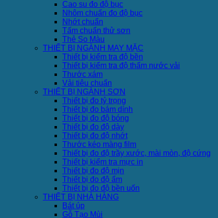
Cao su đo độ bục
Nhôm chuẩn đo độ bục
Nhớt chuẩn
Tấm chuẩn thử sơn
Thẻ So Màu
THIẾT BỊ NGÀNH MAY MẶC
Thiết bị kiểm tra độ bền
Thiết bị kiểm tra độ thấm nước vải
Thước xám
Vải tiêu chuẩn
THIẾT BỊ NGÀNH SƠN
Thiết bị đo tỷ trọng
Thiết bị đo bám dính
Thiết bị đo độ bóng
Thiết bị đo độ dày
Thiết bị đo độ nhớt
Thước kéo màng film
Thiết bị đo độ trầy xước, mài mòn, độ cứng
Thiết bị kiểm tra mực in
Thiết bị đo độ mịn
Thiết bị đo độ ẩm
Thiết bị đo độ bền uốn
THIẾT BỊ NHÀ HÀNG
Bát úp
Gỗ Tạo Mùi