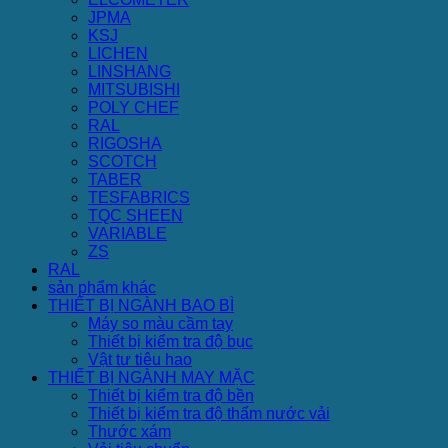
JPMA
KSJ
LICHEN
LINSHANG
MITSUBISHI
POLY CHEF
RAL
RIGOSHA
SCOTCH
TABER
TESFABRICS
TQC SHEEN
VARIABLE
ZS
RAL
sản phẩm khác
THIẾT BỊ NGÀNH BAO BÌ
Máy so màu cầm tay
Thiết bị kiểm tra độ bục
Vật tư tiêu hao
THIẾT BỊ NGÀNH MAY MẶC
Thiết bị kiểm tra độ bền
Thiết bị kiểm tra độ thấm nước vải
Thước xám