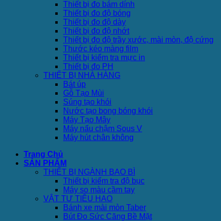
Thiết bị đo bám dính
Thiết bị đo độ bóng
Thiết bị đo độ dày
Thiết bị đo độ nhớt
Thiết bị đo độ trầy xước, mài mòn, độ cứng
Thước kéo màng film
Thiết bị kiểm tra mực in
Thiết bị đo PH
THIẾT BỊ NHÀ HÀNG
Bát úp
Gỗ Tạo Mùi
Súng tạo khói
Nước tạo bong bóng khói
Máy Tạo Mây
Máy nấu chậm Sous V
Máy hút chân không
Trang Chủ
SẢN PHẨM
THIẾT BỊ NGÀNH BAO BÌ
Thiết bị kiểm tra độ bục
Máy so màu cầm tay
VẬT TƯ TIÊU HAO
Bánh xe mài mòn Taber
Bút Đo Sức Căng Bề Mặt