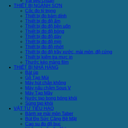
Vải tiêu chuẩn
THIẾT BỊ NGÀNH SƠN
Cốc đo tỷ trọng
Thiết bị đo bám dính
Thiết bị đo độ ẩm
Thiết bị đo độ bền uốn
Thiết bị đo độ bóng
Thiết bị đo độ dày
Thiết bị đo độ mịn
Thiết bị đo độ nhớt
Thiết bị đo độ trầy xước, mài mòn, độ cứng
Thiết bị kiểm tra mực in
Thước kéo màng film
THIẾT BỊ NHÀ HÀNG
Bát úp
Gỗ Tạo Mùi
Máy hút chân không
Máy nấu chậm Sous V
Máy Tạo Mây
Nước tạo bong bóng khói
Súng tạo khói
VẬT TƯ TIÊU HAO
Bánh xe mài mòn Taber
Bút Đo Sức Căng Bề Mặt
Cao su đo độ bục