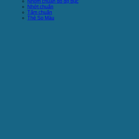
Nhôm chuẩn đo độ bục
Nhớt chuẩn
Tấm chuẩn
Thẻ So Màu