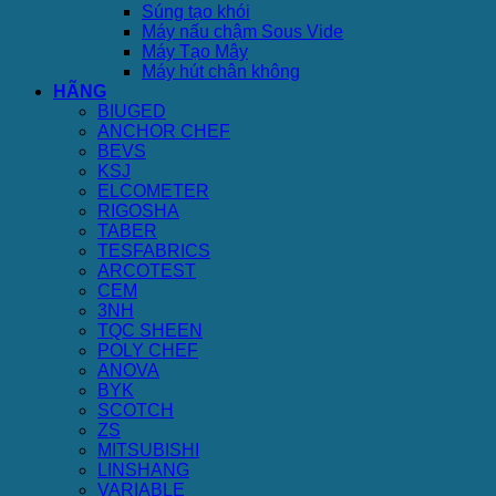
Súng tạo khói
Máy nấu chậm Sous Vide
Máy Tạo Mây
Máy hút chân không
HÃNG
BIUGED
ANCHOR CHEF
BEVS
KSJ
ELCOMETER
RIGOSHA
TABER
TESFABRICS
ARCOTEST
CEM
3NH
TQC SHEEN
POLY CHEF
ANOVA
BYK
SCOTCH
ZS
MITSUBISHI
LINSHANG
VARIABLE