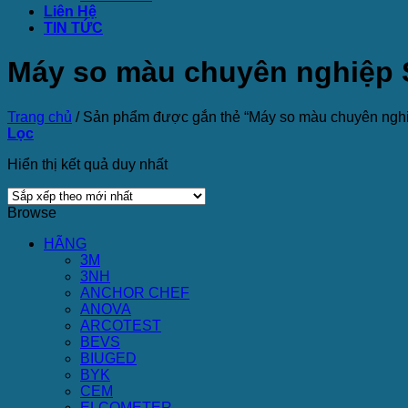
Liên Hệ
TIN TỨC
Máy so màu chuyên nghiệp 
Trang chủ
/
Sản phẩm được gắn thẻ “Máy so màu chuyên ngh
Lọc
Hiển thị kết quả duy nhất
Browse
HÃNG
3M
3NH
ANCHOR CHEF
ANOVA
ARCOTEST
BEVS
BIUGED
BYK
CEM
ELCOMETER