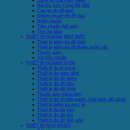
Bánh xe mài mòn Taber
Bút Đo Sức Căng Bề Mặt
Cao su đo độ bục
Nhôm chuẩn đo độ bục
Nhớt chuẩn
Tấm chuẩn thử sơn
Thẻ So Màu
THIẾT BỊ NGÀNH MAY MẶC
Thiết bị kiểm tra độ bền
Thiết bị kiểm tra độ thấm nước vải
Thước xám
Vải tiêu chuẩn
THIẾT BỊ NGÀNH SƠN
Thiết bị đo tỷ trọng
Thiết bị đo bám dính
Thiết bị đo độ bóng
Thiết bị đo độ dày
Thiết bị đo độ nhớt
Thước kéo màng film
Thiết bị đo độ trầy xước, mài mòn, độ cứng
Thiết bị kiểm tra mực in
Thiết bị đo độ mịn
Thiết bị đo độ ẩm
Thiết bị đo độ bền uốn
THIẾT BỊ NHÀ HÀNG