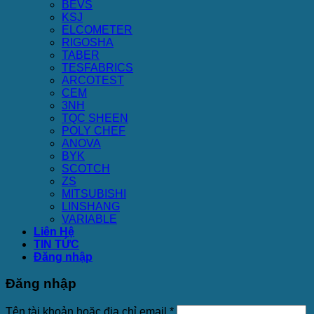
BEVS
KSJ
ELCOMETER
RIGOSHA
TABER
TESFABRICS
ARCOTEST
CEM
3NH
TQC SHEEN
POLY CHEF
ANOVA
BYK
SCOTCH
ZS
MITSUBISHI
LINSHANG
VARIABLE
Liên Hệ
TIN TỨC
Đăng nhập
Đăng nhập
Tên tài khoản hoặc địa chỉ email
*