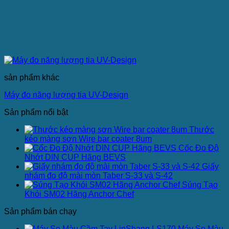
sản phẩm khác
Máy đo năng lượng tia UV-Design
Sản phẩm nổi bật
Thước
kéo màng sơn Wire bar coater 8um
Cốc Đo Độ
Nhớt DIN CUP Hãng BEVS
Giấy
nhám đo độ mài mòn Taber S-33 và S-42
Súng Tạo
Khói SM02 Hãng Anchor Chef
Sản phẩm bán chạy
Máy So Màu