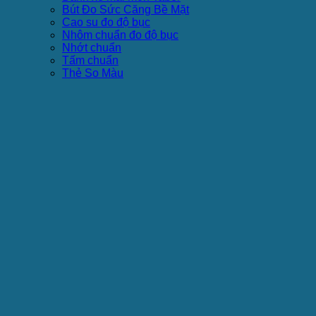
Bút Đo Sức Căng Bề Mặt
Cao su đo độ bục
Nhôm chuẩn đo độ bục
Nhớt chuẩn
Tấm chuẩn
Thẻ So Màu