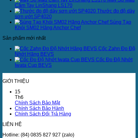
Cầm Tay LinShang LS170
Thước đo độ dày
sơn ướt SP4020
Súng Tạo
Khói SM02 Hãng Anchor Chef
Sản phẩm mới nhất
Cốc Zahn Đo Độ
Nhớt Hãng BEVS
Cốc Đo Độ Nhớt
Iwata Cup BEVS
GIỚI THIỆU
15
Th6
Chính Sách Bảo Mật
Chính Sách Bảo Hành
Chính Sách Đổi Trả Hàng
LIÊN HỆ
Hotline: (84) 0835 827 927 (zalo)