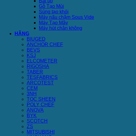
Bát úp
Gỗ Tạo Mùi
Súng tạo khói
Máy nấu chậm Sous Vide
Máy Tạo Mây
Máy hút chân không
HÃNG
BIUGED
ANCHOR CHEF
BEVS
KSJ
ELCOMETER
RIGOSHA
TABER
TESFABRICS
ARCOTEST
CEM
3NH
TQC SHEEN
POLY CHEF
ANOVA
BYK
SCOTCH
ZS
MITSUBISHI