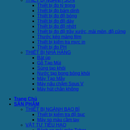
THIẾT BỊ NGÀNH SƠN
Thiết bị đo tỷ trọng
Thiết bị đo bám dính
Thiết bị đo độ bóng
Thiết bị đo độ dày
Thiết bị đo độ nhớt
Thiết bị đo độ trầy xước, mài mòn, độ cứng
Thước kéo màng film
Thiết bị kiểm tra mực in
Thiết bị đo PH
THIẾT BỊ NHÀ HÀNG
Bát úp
Gỗ Tạo Mùi
Súng tạo khói
Nước tạo bong bóng khói
Máy Tạo Mây
Máy nấu chậm Sous V
Máy hút chân không
Trang Chủ
SẢN PHẨM
THIẾT BỊ NGÀNH BAO BÌ
Thiết bị kiểm tra độ bục
Máy so màu cầm tay
VẬT TƯ TIÊU HAO