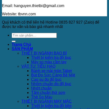
Email: hanguyen.thietbi@gmail.com
Website: tbvnn.com
Quý khách có thể liên hệ Hotline 0835 827 927 (Zalo) để
được tư vấn và báo giá nhanh nhất
Trang Chủ
SẢN PHẨM
THIẾT BỊ NGÀNH BAO BÌ
Thiết bị kiểm tra độ bục
Máy so màu cầm tay
VẬT TƯ TIÊU HAO
Bánh xe mài mòn Taber
Bút Đo Sức Căng Bề Mặt
Cao su đo độ bục
Nhôm chuẩn đo độ bục
Nhớt chuẩn
Tấm chuẩn thử sơn
Thẻ So Màu
THIẾT BỊ NGÀNH MAY MẶC
Thiết bị kiểm tra độ bền