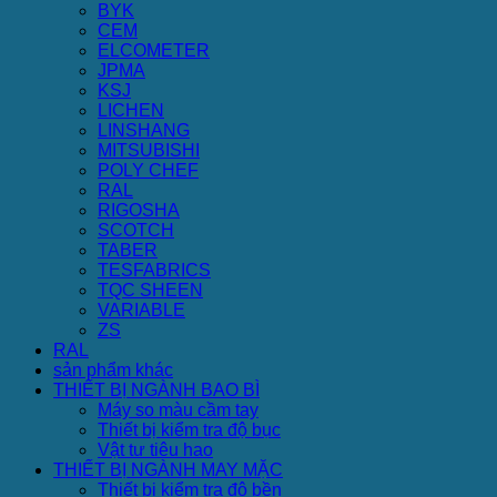
BYK
CEM
ELCOMETER
JPMA
KSJ
LICHEN
LINSHANG
MITSUBISHI
POLY CHEF
RAL
RIGOSHA
SCOTCH
TABER
TESFABRICS
TQC SHEEN
VARIABLE
ZS
RAL
sản phẩm khác
THIẾT BỊ NGÀNH BAO BÌ
Máy so màu cầm tay
Thiết bị kiểm tra độ bục
Vật tư tiêu hao
THIẾT BỊ NGÀNH MAY MẶC
Thiết bị kiểm tra độ bền