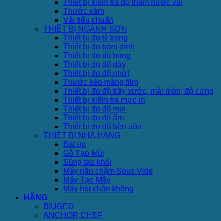
Thiết bị kiểm tra độ thấm nước vải
Thước xám
Vải tiêu chuẩn
THIẾT BỊ NGÀNH SƠN
Thiết bị đo tỷ trọng
Thiết bị đo bám dính
Thiết bị đo độ bóng
Thiết bị đo độ dày
Thiết bị đo độ nhớt
Thước kéo màng film
Thiết bị đo độ trầy xước, mài mòn, độ cứng
Thiết bị kiểm tra mực in
Thiết bị đo độ mịn
Thiết bị đo độ ẩm
Thiết bị đo độ bền uốn
THIẾT BỊ NHÀ HÀNG
Bát úp
Gỗ Tạo Mùi
Súng tạo khói
Máy nấu chậm Sous Vide
Máy Tạo Mây
Máy hút chân không
HÃNG
BIUGED
ANCHOR CHEF