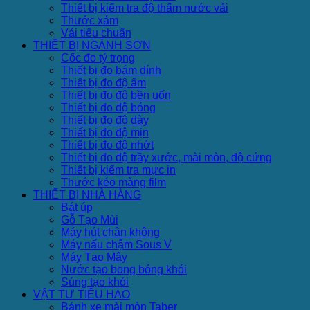
Thiết bị kiểm tra độ thấm nước vải
Thước xám
Vải tiêu chuẩn
THIẾT BỊ NGÀNH SƠN
Cốc đo tỷ trọng
Thiết bị đo bám dính
Thiết bị đo độ ẩm
Thiết bị đo độ bền uốn
Thiết bị đo độ bóng
Thiết bị đo độ dày
Thiết bị đo độ mịn
Thiết bị đo độ nhớt
Thiết bị đo độ trầy xước, mài mòn, độ cứng
Thiết bị kiểm tra mực in
Thước kéo màng film
THIẾT BỊ NHÀ HÀNG
Bát úp
Gỗ Tạo Mùi
Máy hút chân không
Máy nấu chậm Sous V
Máy Tạo Mây
Nước tạo bong bóng khói
Súng tạo khói
VẬT TƯ TIÊU HAO
Bánh xe mài mòn Taber