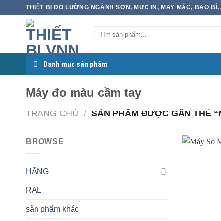
Skip
THIẾT BỊ ĐO LƯỜNG NGÀNH SƠN, MỰC IN, MAY MẶC, BAO BÌ,..
to
content
Danh mục sản phẩm
Máy đo màu cầm tay
TRANG CHỦ
/
SẢN PHẨM ĐƯỢC GẮN THẺ “
BROWSE
HÃNG
RAL
sản phẩm khác