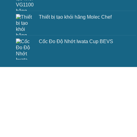
Thiết bị tạo khói hãng Molec Chef
Cốc Đo Độ Nhớt Iwata Cup BEVS