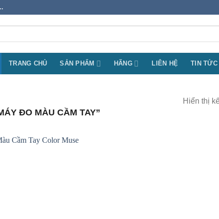
.
TRANG CHỦ
SẢN PHẨM
HÃNG
LIÊN HỆ
TIN TỨC
Hiển thị k
MÁY ĐO MÀU CẦM TAY”