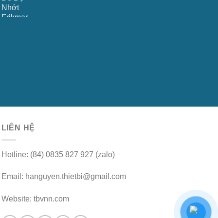
LIÊN HỆ
Hotline: (84) 0835 827 927 (zalo)
Email: hanguyen.thietbi@gmail.com
Website: tbvnn.com