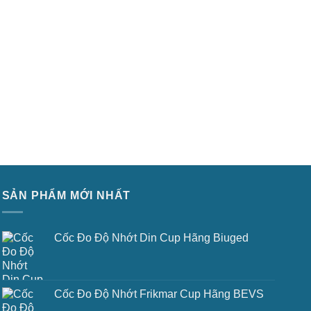
SẢN PHẨM MỚI NHẤT
Cốc Đo Độ Nhớt Din Cup Hãng Biuged
Cốc Đo Độ Nhớt Frikmar Cup Hãng BEVS