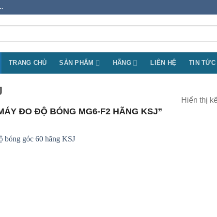
.
TRANG CHỦ
SẢN PHẨM
HÃNG
LIÊN HỆ
TIN TỨC
J
Hiển thị k
MÁY ĐO ĐỘ BÓNG MG6-F2 HÃNG KSJ”