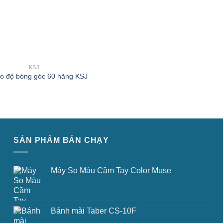
KSJ
o độ bóng góc 60 hãng KSJ
SẢN PHẨM BÁN CHẠY
Máy So Màu Cầm Tay Color Muse
Bánh mài Taber CS-10F