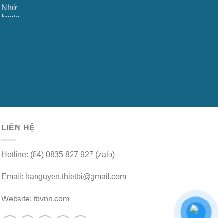
LIÊN HỆ
Hotline: (84) 0835 827 927 (zalo)
Email: hanguyen.thietbi@gmail.com
Website: tbvnn.com