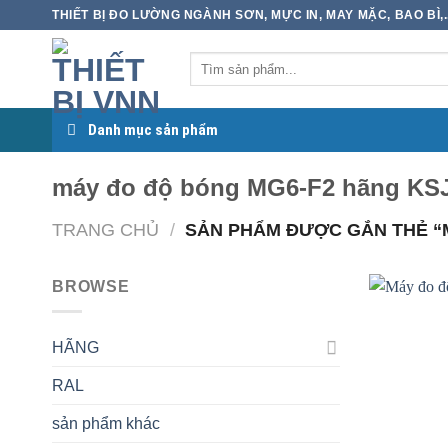
Skip
THIẾT BỊ ĐO LƯỜNG NGÀNH SƠN, MỰC IN, MAY MẶC, BAO BÌ,..
to
content
Danh mục sản phẩm
máy đo độ bóng MG6-F2 hãng KS
TRANG CHỦ
/
SẢN PHẨM ĐƯỢC GẮN THẺ “
BROWSE
HÃNG
RAL
sản phẩm khác