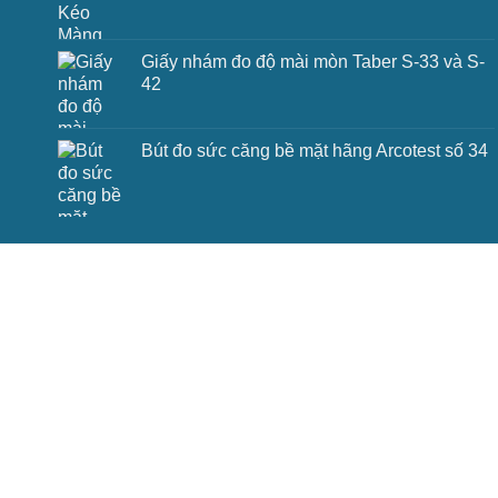
Giấy nhám đo độ mài mòn Taber S-33 và S-
42
Bút đo sức căng bề mặt hãng Arcotest số 34