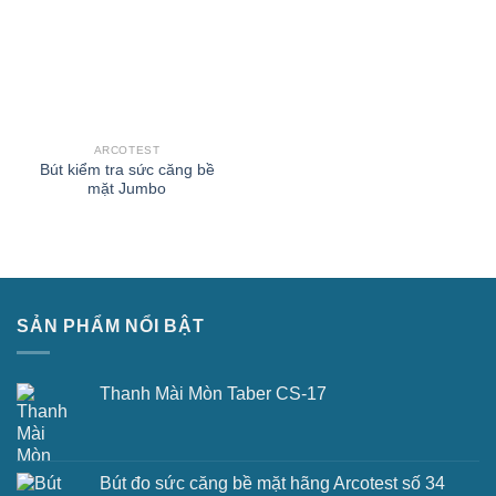
ARCOTEST
Bút kiểm tra sức căng bề
mặt Jumbo
SẢN PHẨM NỔI BẬT
Thanh Mài Mòn Taber CS-17
Bút đo sức căng bề mặt hãng Arcotest số 34