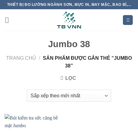
Skip
THIẾT BỊ ĐO LƯỜNG NGÀNH SƠN, MỰC IN, MAY MẶC, BAO BÌ,...
to
content
Jumbo 38
TRANG CHỦ
/
SẢN PHẨM ĐƯỢC GẮN THẺ “JUMBO
38”
LỌC