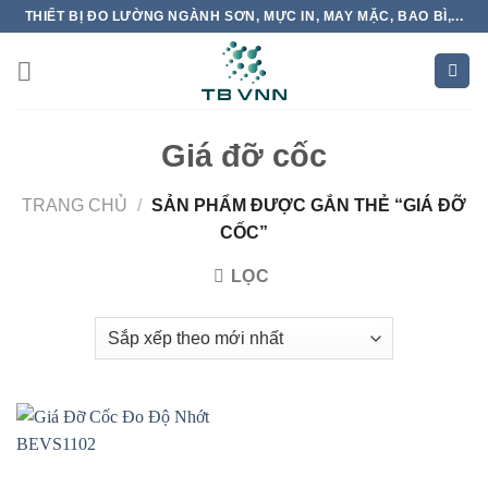
Skip
THIẾT BỊ ĐO LƯỜNG NGÀNH SƠN, MỰC IN, MAY MẶC, BAO BÌ,...
to
content
Giá đỡ cốc
TRANG CHỦ
/
SẢN PHẨM ĐƯỢC GẮN THẺ “GIÁ ĐỠ
CỐC”
LỌC