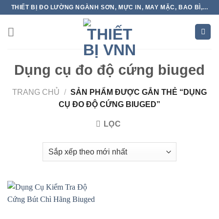
Skip
THIẾT BỊ ĐO LƯỜNG NGÀNH SƠN, MỰC IN, MAY MẶC, BAO BÌ,...
to
content
Dụng cụ đo độ cứng biuged
TRANG CHỦ
/
SẢN PHẨM ĐƯỢC GẮN THẺ “DỤNG
CỤ ĐO ĐỘ CỨNG BIUGED”
LỌC