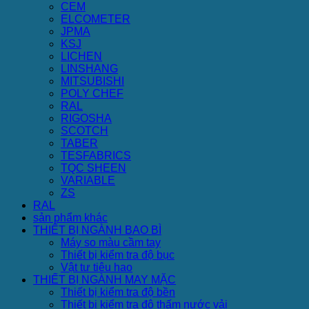
CEM
ELCOMETER
JPMA
KSJ
LICHEN
LINSHANG
MITSUBISHI
POLY CHEF
RAL
RIGOSHA
SCOTCH
TABER
TESFABRICS
TQC SHEEN
VARIABLE
ZS
RAL
sản phẩm khác
THIẾT BỊ NGÀNH BAO BÌ
Máy so màu cầm tay
Thiết bị kiểm tra độ bục
Vật tư tiêu hao
THIẾT BỊ NGÀNH MAY MẶC
Thiết bị kiểm tra độ bền
Thiết bị kiểm tra độ thấm nước vải