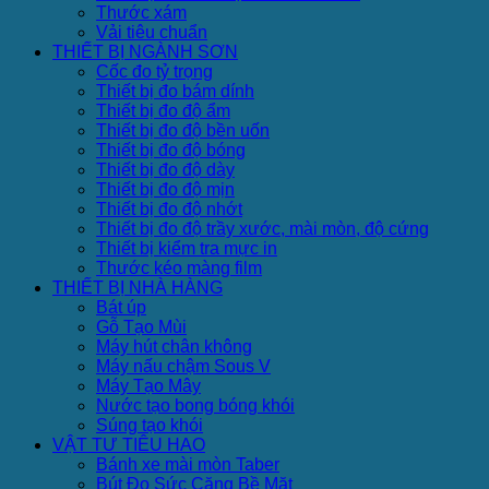
Thước xám
Vải tiêu chuẩn
THIẾT BỊ NGÀNH SƠN
Cốc đo tỷ trọng
Thiết bị đo bám dính
Thiết bị đo độ ẩm
Thiết bị đo độ bền uốn
Thiết bị đo độ bóng
Thiết bị đo độ dày
Thiết bị đo độ mịn
Thiết bị đo độ nhớt
Thiết bị đo độ trầy xước, mài mòn, độ cứng
Thiết bị kiểm tra mực in
Thước kéo màng film
THIẾT BỊ NHÀ HÀNG
Bát úp
Gỗ Tạo Mùi
Máy hút chân không
Máy nấu chậm Sous V
Máy Tạo Mây
Nước tạo bong bóng khói
Súng tạo khói
VẬT TƯ TIÊU HAO
Bánh xe mài mòn Taber
Bút Đo Sức Căng Bề Mặt