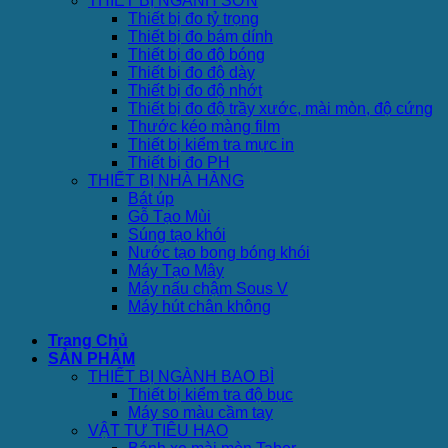
THIẾT BỊ NGÀNH SƠN
Thiết bị đo tỷ trọng
Thiết bị đo bám dính
Thiết bị đo độ bóng
Thiết bị đo độ dày
Thiết bị đo độ nhớt
Thiết bị đo độ trầy xước, mài mòn, độ cứng
Thước kéo màng film
Thiết bị kiểm tra mực in
Thiết bị đo PH
THIẾT BỊ NHÀ HÀNG
Bát úp
Gỗ Tạo Mùi
Súng tạo khói
Nước tạo bong bóng khói
Máy Tạo Mây
Máy nấu chậm Sous V
Máy hút chân không
Trang Chủ
SẢN PHẨM
THIẾT BỊ NGÀNH BAO BÌ
Thiết bị kiểm tra độ bục
Máy so màu cầm tay
VẬT TƯ TIÊU HAO