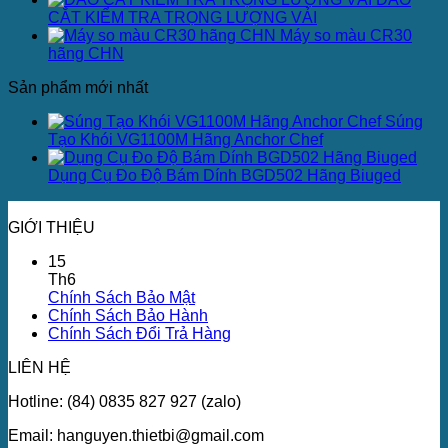
CẮT KIỂM TRA TRỌNG LƯỢNG VẢI
Máy so màu CR30
hãng CHN
Sản phẩm mới nhất
Súng
Tạo Khói VG1100M Hãng Anchor Chef
Dụng Cụ Đo Độ Bám Dính BGD502 Hãng Biuged
GIỚI THIỆU
15
Th6
Chính Sách Bảo Mật
Chính Sách Bảo Hành
Chính Sách Đổi Trả Hàng
LIÊN HỆ
Hotline: (84) 0835 827 927 (zalo)
Email: hanguyen.thietbi@gmail.com