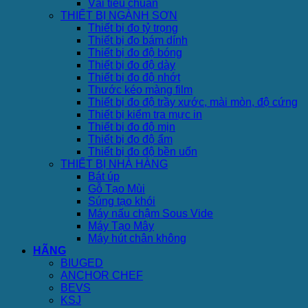
Vải tiêu chuẩn
THIẾT BỊ NGÀNH SƠN
Thiết bị đo tỷ trọng
Thiết bị đo bám dính
Thiết bị đo độ bóng
Thiết bị đo độ dày
Thiết bị đo độ nhớt
Thước kéo màng film
Thiết bị đo độ trầy xước, mài mòn, độ cứng
Thiết bị kiểm tra mực in
Thiết bị đo độ mịn
Thiết bị đo độ ẩm
Thiết bị đo độ bền uốn
THIẾT BỊ NHÀ HÀNG
Bát úp
Gỗ Tạo Mùi
Súng tạo khói
Máy nấu chậm Sous Vide
Máy Tạo Mây
Máy hút chân không
HÃNG
BIUGED
ANCHOR CHEF
BEVS
KSJ