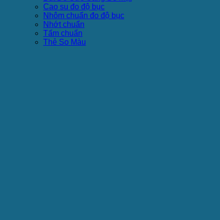
Cao su đo độ bục
Nhôm chuẩn đo độ bục
Nhớt chuẩn
Tấm chuẩn
Thẻ So Màu