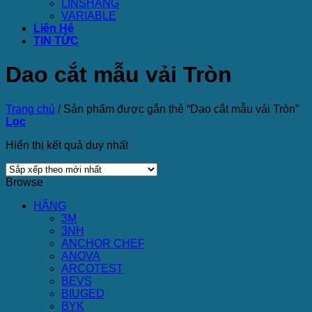
LINSHANG
VARIABLE
Liên Hệ
TIN TỨC
Dao cắt mẫu vải Tròn
Trang chủ
/
Sản phẩm được gắn thẻ “Dao cắt mẫu vải Tròn”
Lọc
Hiển thị kết quả duy nhất
Browse
HÃNG
3M
3NH
ANCHOR CHEF
ANOVA
ARCOTEST
BEVS
BIUGED
BYK