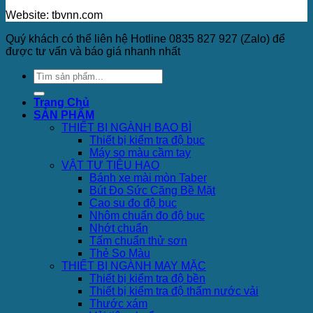
Website: tbvnn.com
Quý khách có thể liên hệ Hotline 0835 827 927 (Zalo) để
được tư vấn và báo giá nhanh nhất
Trang Chủ
SẢN PHẨM
THIẾT BỊ NGÀNH BAO BÌ
Thiết bị kiểm tra độ bục
Máy so màu cầm tay
VẬT TƯ TIÊU HAO
Bánh xe mài mòn Taber
Bút Đo Sức Căng Bề Mặt
Cao su đo độ bục
Nhôm chuẩn đo độ bục
Nhớt chuẩn
Tấm chuẩn thử sơn
Thẻ So Màu
THIẾT BỊ NGÀNH MAY MẶC
Thiết bị kiểm tra độ bền
Thiết bị kiểm tra độ thấm nước vải
Thước xám