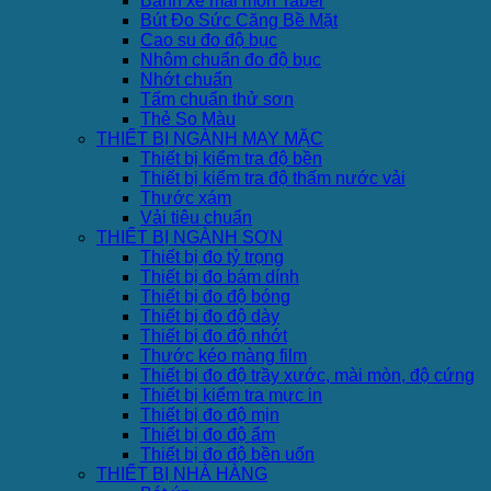
Bánh xe mài mòn Taber
Bút Đo Sức Căng Bề Mặt
Cao su đo độ bục
Nhôm chuẩn đo độ bục
Nhớt chuẩn
Tấm chuẩn thử sơn
Thẻ So Màu
THIẾT BỊ NGÀNH MAY MẶC
Thiết bị kiểm tra độ bền
Thiết bị kiểm tra độ thấm nước vải
Thước xám
Vải tiêu chuẩn
THIẾT BỊ NGÀNH SƠN
Thiết bị đo tỷ trọng
Thiết bị đo bám dính
Thiết bị đo độ bóng
Thiết bị đo độ dày
Thiết bị đo độ nhớt
Thước kéo màng film
Thiết bị đo độ trầy xước, mài mòn, độ cứng
Thiết bị kiểm tra mực in
Thiết bị đo độ mịn
Thiết bị đo độ ẩm
Thiết bị đo độ bền uốn
THIẾT BỊ NHÀ HÀNG