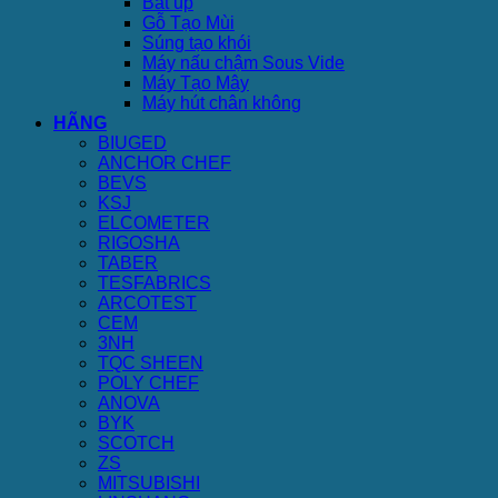
Bát úp
Gỗ Tạo Mùi
Súng tạo khói
Máy nấu chậm Sous Vide
Máy Tạo Mây
Máy hút chân không
HÃNG
BIUGED
ANCHOR CHEF
BEVS
KSJ
ELCOMETER
RIGOSHA
TABER
TESFABRICS
ARCOTEST
CEM
3NH
TQC SHEEN
POLY CHEF
ANOVA
BYK
SCOTCH
ZS
MITSUBISHI