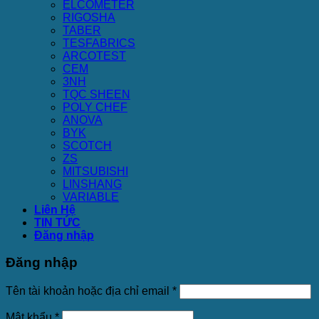
ELCOMETER
RIGOSHA
TABER
TESFABRICS
ARCOTEST
CEM
3NH
TQC SHEEN
POLY CHEF
ANOVA
BYK
SCOTCH
ZS
MITSUBISHI
LINSHANG
VARIABLE
Liên Hệ
TIN TỨC
Đăng nhập
Đăng nhập
Tên tài khoản hoặc địa chỉ email
*
Mật khẩu
*