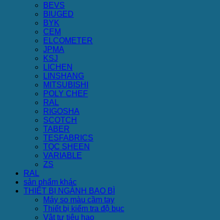
BEVS
BIUGED
BYK
CEM
ELCOMETER
JPMA
KSJ
LICHEN
LINSHANG
MITSUBISHI
POLY CHEF
RAL
RIGOSHA
SCOTCH
TABER
TESFABRICS
TQC SHEEN
VARIABLE
ZS
RAL
sản phẩm khác
THIẾT BỊ NGÀNH BAO BÌ
Máy so màu cầm tay
Thiết bị kiểm tra độ bục
Vật tư tiêu hao