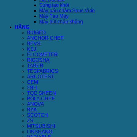
Súng tạo khói
Máy nấu chậm Sous Vide
Máy Tạo Mây
Máy hút chân không
HÃNG
BIUGED
ANCHOR CHEF
BEVS
KSJ
ELCOMETER
RIGOSHA
TABER
TESFABRICS
ARCOTEST
CEM
3NH
TQC SHEEN
POLY CHEF
ANOVA
BYK
SCOTCH
ZS
MITSUBISHI
LINSHANG