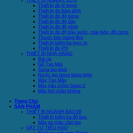
THIẾT BỊ NGÀNH SƠN
Thiết bị đo tỷ trọng
Thiết bị đo bám dính
Thiết bị đo độ bóng
Thiết bị đo độ dày
Thiết bị đo độ nhớt
Thiết bị đo độ trầy xước, mài mòn, độ cứng
Thước kéo màng film
Thiết bị kiểm tra mực in
Thiết bị đo PH
THIẾT BỊ NHÀ HÀNG
Bát úp
Gỗ Tạo Mùi
Súng tạo khói
Nước tạo bong bóng khói
Máy Tạo Mây
Máy nấu chậm Sous V
Máy hút chân không
Trang Chủ
SẢN PHẨM
THIẾT BỊ NGÀNH BAO BÌ
Thiết bị kiểm tra độ bục
Máy so màu cầm tay
VẬT TƯ TIÊU HAO