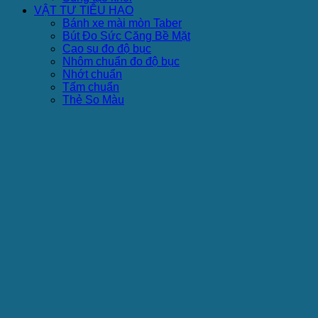
VẬT TƯ TIÊU HAO
Bánh xe mài mòn Taber
Bút Đo Sức Căng Bề Mặt
Cao su đo độ bục
Nhôm chuẩn đo độ bục
Nhớt chuẩn
Tấm chuẩn
Thẻ So Màu