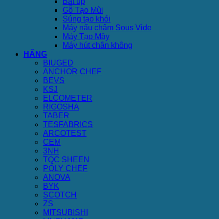
Bát úp
Gỗ Tạo Mùi
Súng tạo khói
Máy nấu chậm Sous Vide
Máy Tạo Mây
Máy hút chân không
HÃNG
BIUGED
ANCHOR CHEF
BEVS
KSJ
ELCOMETER
RIGOSHA
TABER
TESFABRICS
ARCOTEST
CEM
3NH
TQC SHEEN
POLY CHEF
ANOVA
BYK
SCOTCH
ZS
MITSUBISHI