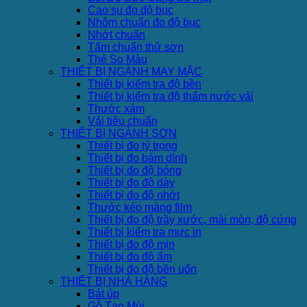
Cao su đo độ bục
Nhôm chuẩn đo độ bục
Nhớt chuẩn
Tấm chuẩn thử sơn
Thẻ So Màu
THIẾT BỊ NGÀNH MAY MẶC
Thiết bị kiểm tra độ bền
Thiết bị kiểm tra độ thấm nước vải
Thước xám
Vải tiêu chuẩn
THIẾT BỊ NGÀNH SƠN
Thiết bị đo tỷ trọng
Thiết bị đo bám dính
Thiết bị đo độ bóng
Thiết bị đo độ dày
Thiết bị đo độ nhớt
Thước kéo màng film
Thiết bị đo độ trầy xước, mài mòn, độ cứng
Thiết bị kiểm tra mực in
Thiết bị đo độ mịn
Thiết bị đo độ ẩm
Thiết bị đo độ bền uốn
THIẾT BỊ NHÀ HÀNG
Bát úp
Gỗ Tạo Mùi