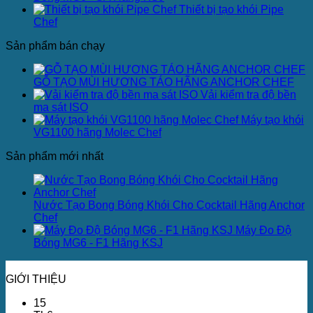
Thiết bị tạo khói Pipe
Chef
Sản phẩm bán chạy
GỖ TẠO MÙI HƯƠNG TÁO HÃNG ANCHOR CHEF
Vải kiểm tra độ bền
ma sát ISO
Máy tạo khói
VG1100 hãng Molec Chef
Sản phẩm mới nhất
Nước Tạo Bong Bóng Khói Cho Cocktail Hãng Anchor
Chef
Máy Đo Độ
Bóng MG6 - F1 Hãng KSJ
GIỚI THIỆU
15