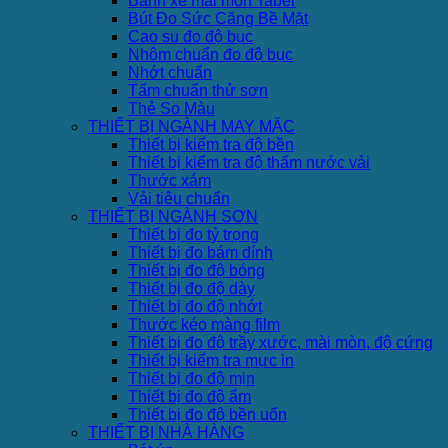
Bánh xe mài mòn Taber
Bút Đo Sức Căng Bề Mặt
Cao su đo độ bục
Nhôm chuẩn đo độ bục
Nhớt chuẩn
Tấm chuẩn thử sơn
Thẻ So Màu
THIẾT BỊ NGÀNH MAY MẶC
Thiết bị kiểm tra độ bền
Thiết bị kiểm tra độ thấm nước vải
Thước xám
Vải tiêu chuẩn
THIẾT BỊ NGÀNH SƠN
Thiết bị đo tỷ trọng
Thiết bị đo bám dính
Thiết bị đo độ bóng
Thiết bị đo độ dày
Thiết bị đo độ nhớt
Thước kéo màng film
Thiết bị đo độ trầy xước, mài mòn, độ cứng
Thiết bị kiểm tra mực in
Thiết bị đo độ mịn
Thiết bị đo độ ẩm
Thiết bị đo độ bền uốn
THIẾT BỊ NHÀ HÀNG