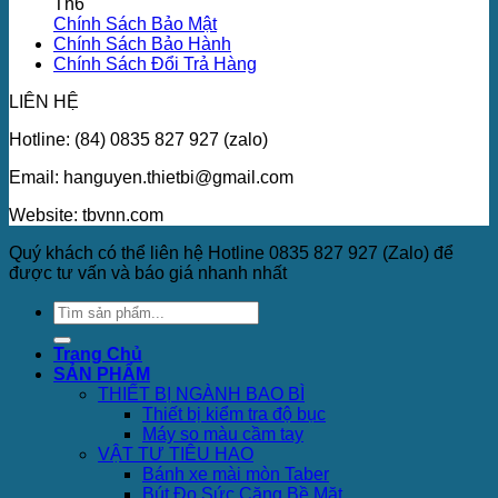
Th6
Chính Sách Bảo Mật
Chính Sách Bảo Hành
Chính Sách Đổi Trả Hàng
LIÊN HỆ
Hotline: (84) 0835 827 927 (zalo)
Email: hanguyen.thietbi@gmail.com
Website: tbvnn.com
Quý khách có thể liên hệ Hotline 0835 827 927 (Zalo) để
được tư vấn và báo giá nhanh nhất
Trang Chủ
SẢN PHẨM
THIẾT BỊ NGÀNH BAO BÌ
Thiết bị kiểm tra độ bục
Máy so màu cầm tay
VẬT TƯ TIÊU HAO
Bánh xe mài mòn Taber
Bút Đo Sức Căng Bề Mặt