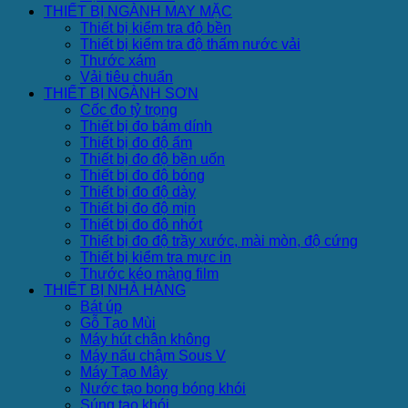
THIẾT BỊ NGÀNH MAY MẶC
Thiết bị kiểm tra độ bền
Thiết bị kiểm tra độ thấm nước vải
Thước xám
Vải tiêu chuẩn
THIẾT BỊ NGÀNH SƠN
Cốc đo tỷ trọng
Thiết bị đo bám dính
Thiết bị đo độ ẩm
Thiết bị đo độ bền uốn
Thiết bị đo độ bóng
Thiết bị đo độ dày
Thiết bị đo độ mịn
Thiết bị đo độ nhớt
Thiết bị đo độ trầy xước, mài mòn, độ cứng
Thiết bị kiểm tra mực in
Thước kéo màng film
THIẾT BỊ NHÀ HÀNG
Bát úp
Gỗ Tạo Mùi
Máy hút chân không
Máy nấu chậm Sous V
Máy Tạo Mây
Nước tạo bong bóng khói
Súng tạo khói