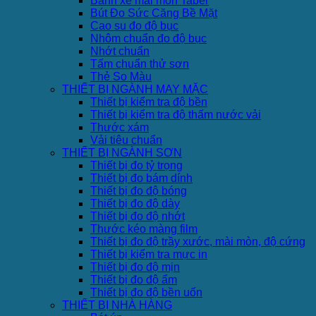
Bánh xe mài mòn Taber
Bút Đo Sức Căng Bề Mặt
Cao su đo độ bục
Nhôm chuẩn đo độ bục
Nhớt chuẩn
Tấm chuẩn thử sơn
Thẻ So Màu
THIẾT BỊ NGÀNH MAY MẶC
Thiết bị kiểm tra độ bền
Thiết bị kiểm tra độ thấm nước vải
Thước xám
Vải tiêu chuẩn
THIẾT BỊ NGÀNH SƠN
Thiết bị đo tỷ trọng
Thiết bị đo bám dính
Thiết bị đo độ bóng
Thiết bị đo độ dày
Thiết bị đo độ nhớt
Thước kéo màng film
Thiết bị đo độ trầy xước, mài mòn, độ cứng
Thiết bị kiểm tra mực in
Thiết bị đo độ mịn
Thiết bị đo độ ẩm
Thiết bị đo độ bền uốn
THIẾT BỊ NHÀ HÀNG