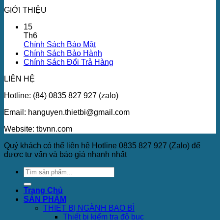
GIỚI THIỆU
15
Th6
Chính Sách Bảo Mật
Chính Sách Bảo Hành
Chính Sách Đổi Trả Hàng
LIÊN HỆ
Hotline: (84) 0835 827 927 (zalo)
Email: hanguyen.thietbi@gmail.com
Website: tbvnn.com
Quý khách có thể liên hệ Hotline 0835 827 927 (Zalo) để
được tư vấn và báo giá nhanh nhất
Trang Chủ
SẢN PHẨM
THIẾT BỊ NGÀNH BAO BÌ
Thiết bị kiểm tra độ bục