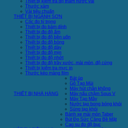
Thiết bị kiểm tra độ thấm nước vải
Thước xám
Vải tiêu chuẩn
THIẾT BỊ NGÀNH SƠN
Cốc đo tỷ trọng
Thiết bị đo bám dính
Thiết bị đo độ ẩm
Thiết bị đo độ bền uốn
Thiết bị đo độ bóng
Thiết bị đo độ dày
Thiết bị đo độ mịn
Thiết bị đo độ nhớt
Thiết bị đo độ trầy xước, mài mòn, độ cứng
Thiết bị kiểm tra mực in
Thước kéo màng film
Bát úp
Gỗ Tạo Mùi
Máy hút chân không
THIẾT BỊ NHÀ HÀNG
Máy nấu chậm Sous V
Máy Tạo Mây
Nước tạo bong bóng khói
Súng tạo khói
Bánh xe mài mòn Taber
Bút Đo Sức Căng Bề Mặt
Cao su đo độ bục