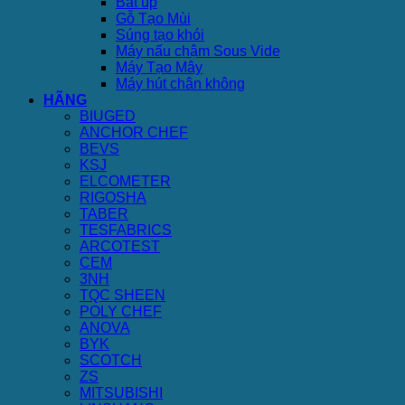
Bát úp
Gỗ Tạo Mùi
Súng tạo khói
Máy nấu chậm Sous Vide
Máy Tạo Mây
Máy hút chân không
HÃNG
BIUGED
ANCHOR CHEF
BEVS
KSJ
ELCOMETER
RIGOSHA
TABER
TESFABRICS
ARCOTEST
CEM
3NH
TQC SHEEN
POLY CHEF
ANOVA
BYK
SCOTCH
ZS
MITSUBISHI