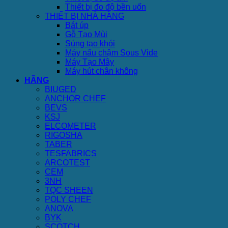
Thiết bị đo độ bền uốn
THIẾT BỊ NHÀ HÀNG
Bát úp
Gỗ Tạo Mùi
Súng tạo khói
Máy nấu chậm Sous Vide
Máy Tạo Mây
Máy hút chân không
HÃNG
BIUGED
ANCHOR CHEF
BEVS
KSJ
ELCOMETER
RIGOSHA
TABER
TESFABRICS
ARCOTEST
CEM
3NH
TQC SHEEN
POLY CHEF
ANOVA
BYK
SCOTCH