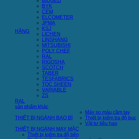
BIUGED
BYK
CEM
ELCOMETER
JPMA
KSJ
HÃNG
LICHEN
LINSHANG
MITSUBISHI
POLY CHEF
RAL
RIGOSHA
SCOTCH
TABER
TESFABRICS
TQC SHEEN
VARIABLE
ZS
RAL
sản phẩm khác
Máy so màu cầm tay
THIẾT BỊ NGÀNH BAO BÌ
Thiết bị kiểm tra độ bục
Vật tư tiêu hao
THIẾT BỊ NGÀNH MAY MẶC
Thiết bị kiểm tra độ bền