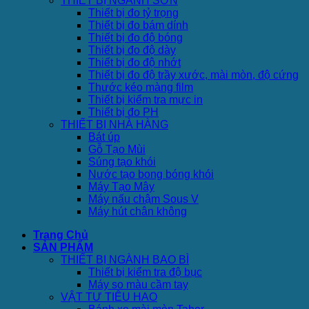
THIẾT BỊ NGÀNH SƠN
Thiết bị đo tỷ trọng
Thiết bị đo bám dính
Thiết bị đo độ bóng
Thiết bị đo độ dày
Thiết bị đo độ nhớt
Thiết bị đo độ trầy xước, mài mòn, độ cứng
Thước kéo màng film
Thiết bị kiểm tra mực in
Thiết bị đo PH
THIẾT BỊ NHÀ HÀNG
Bát úp
Gỗ Tạo Mùi
Súng tạo khói
Nước tạo bong bóng khói
Máy Tạo Mây
Máy nấu chậm Sous V
Máy hút chân không
Trang Chủ
SẢN PHẨM
THIẾT BỊ NGÀNH BAO BÌ
Thiết bị kiểm tra độ bục
Máy so màu cầm tay
VẬT TƯ TIÊU HAO