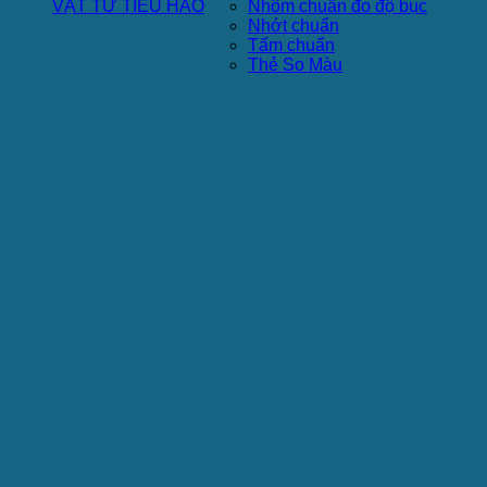
VẬT TƯ TIÊU HAO
Nhôm chuẩn đo độ bục
Nhớt chuẩn
Tấm chuẩn
Thẻ So Màu