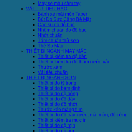
Máy so màu cầm tay
VẬT TƯ TIÊU HAO
Bánh xe mài mòn Taber
Bút Đo Sức Căng Bề Mặt
Cao su đo độ bục
Nhôm chuẩn đo độ bục
Nhớt chuẩn
Tấm chuẩn thử sơn
Thẻ So Màu
THIẾT BỊ NGÀNH MAY MẶC
Thiết bị kiểm tra độ bền
Thiết bị kiểm tra độ thấm nước vải
Thước xám
Vải tiêu chuẩn
THIẾT BỊ NGÀNH SƠN
Thiết bị đo tỷ trọng
Thiết bị đo bám dính
Thiết bị đo độ bóng
Thiết bị đo độ dày
Thiết bị đo độ nhớt
Thước kéo màng film
Thiết bị đo độ trầy xước, mài mòn, độ cứng
Thiết bị kiểm tra mực in
Thiết bị đo độ mịn
Thiết bị đo độ ẩm