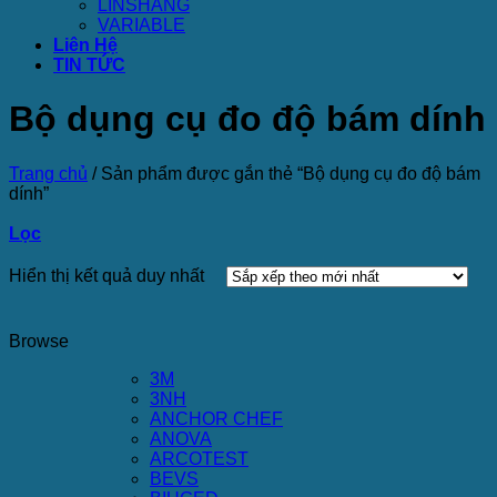
LINSHANG
VARIABLE
Liên Hệ
TIN TỨC
Bộ dụng cụ đo độ bám dính
Trang chủ
/
Sản phẩm được gắn thẻ “Bộ dụng cụ đo độ bám
dính”
Lọc
Hiển thị kết quả duy nhất
Browse
3M
3NH
ANCHOR CHEF
ANOVA
ARCOTEST
BEVS