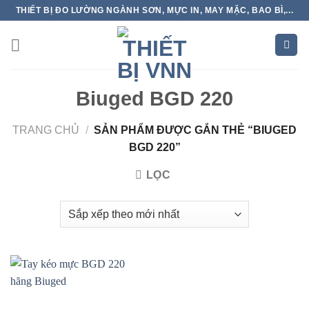
Skip
THIẾT BỊ ĐO LƯỜNG NGÀNH SƠN, MỰC IN, MAY MẶC, BAO BÌ,...
to
content
Biuged BGD 220
TRANG CHỦ
/
SẢN PHẨM ĐƯỢC GẮN THẺ “BIUGED
BGD 220”
LỌC