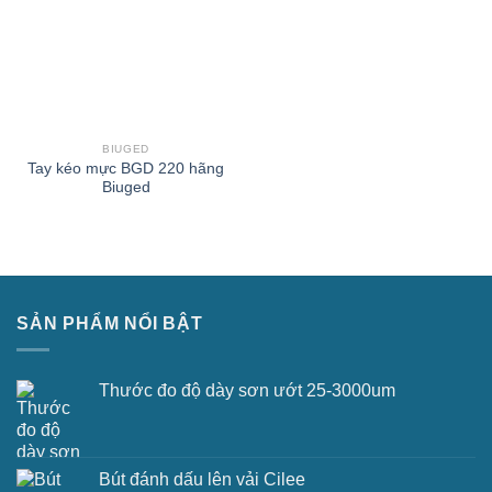
BIUGED
Tay kéo mực BGD 220 hãng
Biuged
SẢN PHẨM NỔI BẬT
Thước đo độ dày sơn ướt 25-3000um
Bút đánh dấu lên vải Cilee