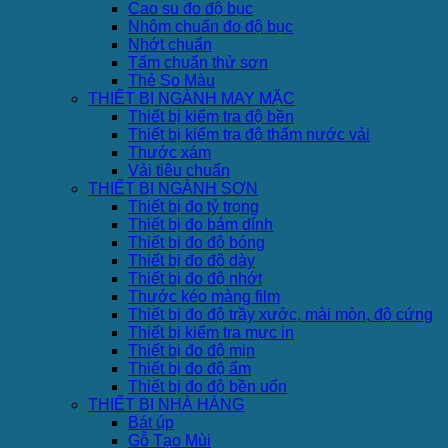
Cao su đo độ bục
Nhôm chuẩn đo độ bục
Nhớt chuẩn
Tấm chuẩn thử sơn
Thẻ So Màu
THIẾT BỊ NGÀNH MAY MẶC
Thiết bị kiểm tra độ bền
Thiết bị kiểm tra độ thấm nước vải
Thước xám
Vải tiêu chuẩn
THIẾT BỊ NGÀNH SƠN
Thiết bị đo tỷ trọng
Thiết bị đo bám dính
Thiết bị đo độ bóng
Thiết bị đo độ dày
Thiết bị đo độ nhớt
Thước kéo màng film
Thiết bị đo độ trầy xước, mài mòn, độ cứng
Thiết bị kiểm tra mực in
Thiết bị đo độ mịn
Thiết bị đo độ ẩm
Thiết bị đo độ bền uốn
THIẾT BỊ NHÀ HÀNG
Bát úp
Gỗ Tạo Mùi