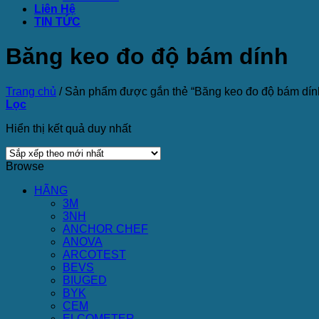
Liên Hệ
TIN TỨC
Băng keo đo độ bám dính
Trang chủ
/
Sản phẩm được gắn thẻ “Băng keo đo độ bám dín
Lọc
Hiển thị kết quả duy nhất
Browse
HÃNG
3M
3NH
ANCHOR CHEF
ANOVA
ARCOTEST
BEVS
BIUGED
BYK
CEM
ELCOMETER