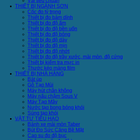
Vải tiêu chuẩn
THIẾT BỊ NGÀNH SƠN
Cốc đo tỷ trọng
Thiết bị đo bám dính
Thiết bị đo độ ẩm
Thiết bị đo độ bền uốn
Thiết bị đo độ bóng
Thiết bị đo độ dày
Thiết bị đo độ mịn
Thiết bị đo độ nhớt
Thiết bị đo độ trầy xước, mài mòn, độ cứng
Thiết bị kiểm tra mực in
Thước kéo màng film
THIẾT BỊ NHÀ HÀNG
Bát úp
Gỗ Tạo Mùi
Máy hút chân không
Máy nấu chậm Sous V
Máy Tạo Mây
Nước tạo bong bóng khói
Súng tạo khói
VẬT TƯ TIÊU HAO
Bánh xe mài mòn Taber
Bút Đo Sức Căng Bề Mặt
Cao su đo độ bục