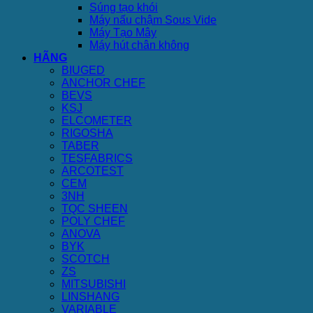
Súng tạo khói
Máy nấu chậm Sous Vide
Máy Tạo Mây
Máy hút chân không
HÃNG
BIUGED
ANCHOR CHEF
BEVS
KSJ
ELCOMETER
RIGOSHA
TABER
TESFABRICS
ARCOTEST
CEM
3NH
TQC SHEEN
POLY CHEF
ANOVA
BYK
SCOTCH
ZS
MITSUBISHI
LINSHANG
VARIABLE