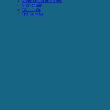
Nhôm chuẩn đo độ bục
Nhớt chuẩn
Tấm chuẩn
Thẻ So Màu