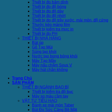
Thiết bị đo bám dính
Thiết bị đo độ bóng
Thiết bị đo độ dày
Thiết bị đo độ nhớt
Thiết bị đo độ trầy xước, mài mòn, độ cứng
Thước kéo màng film
Thiết bị kiểm tra mực in
Thiết bị đo PH
THIẾT BỊ NHÀ HÀNG
Bát úp
Gỗ Tạo Mùi
Súng tạo khói
Nước tạo bong bóng khói
Máy Tạo Mây
Máy nấu chậm Sous V
Máy hút chân không
Trang Chủ
SẢN PHẨM
THIẾT BỊ NGÀNH BAO BÌ
Thiết bị kiểm tra độ bục
Máy so màu cầm tay
VẬT TƯ TIÊU HAO
Bánh xe mài mòn Taber
Bút Đo Sức Căng Bề Mặt