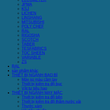
JPMA
KSJ
LICHEN
LINSHANG
MITSUBISHI
POLY CHEF
RAL
RIGOSHA
SCOTCH
TABER
TESFABRICS
TQC SHEEN
VARIABLE
ZS
RAL
sản phẩm khác
THIẾT BỊ NGÀNH BAO BÌ
Máy so màu cầm tay
Thiết bị kiểm tra độ bục
Vật tư tiêu hao
THIẾT BỊ NGÀNH MAY MẶC
Thiết bị kiểm tra độ bền
Thiết bị kiểm tra độ thấm nước vải
Thước xám