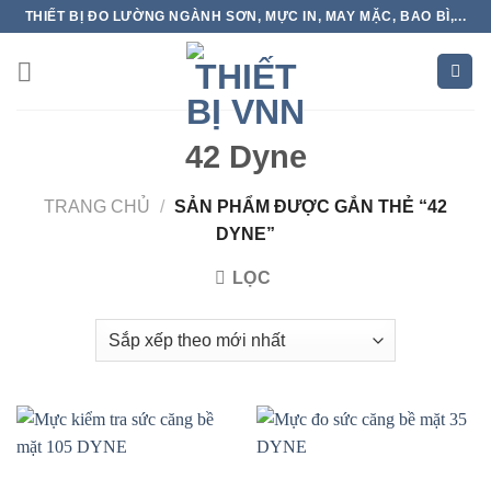
Skip
THIẾT BỊ ĐO LƯỜNG NGÀNH SƠN, MỰC IN, MAY MẶC, BAO BÌ,...
to
content
42 Dyne
TRANG CHỦ
/
SẢN PHẨM ĐƯỢC GẮN THẺ “42
DYNE”
LỌC