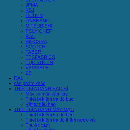
JPMA
KSJ
LICHEN
LINSHANG
MITSUBISHI
POLY CHEF
RAL
RIGOSHA
SCOTCH
TABER
TESFABRICS
TQC SHEEN
VARIABLE
ZS
RAL
sản phẩm khác
THIẾT BỊ NGÀNH BAO BÌ
Máy so màu cầm tay
Thiết bị kiểm tra độ bục
Vật tư tiêu hao
THIẾT BỊ NGÀNH MAY MẶC
Thiết bị kiểm tra độ bền
Thiết bị kiểm tra độ thấm nước vải
Thước xám