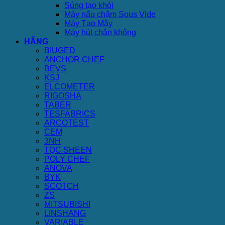
Súng tạo khói
Máy nấu chậm Sous Vide
Máy Tạo Mây
Máy hút chân không
HÃNG
BIUGED
ANCHOR CHEF
BEVS
KSJ
ELCOMETER
RIGOSHA
TABER
TESFABRICS
ARCOTEST
CEM
3NH
TQC SHEEN
POLY CHEF
ANOVA
BYK
SCOTCH
ZS
MITSUBISHI
LINSHANG
VARIABLE