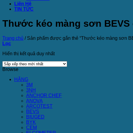
Liên Hệ
TIN TỨC
Thước kéo màng sơn BEVS 
Trang chủ
/
Sản phẩm được gắn thẻ “Thước kéo màng sơn B
Lọc
Hiển thị kết quả duy nhất
Browse
HÃNG
3M
3NH
ANCHOR CHEF
ANOVA
ARCOTEST
BEVS
BIUGED
BYK
CEM
ELCOMETER