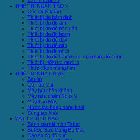
Vải tiêu chuẩn
THIẾT BỊ NGÀNH SƠN
Cốc đo tỷ trọng
Thiết bị đo bám dính
Thiết bị đo độ ẩm
Thiết bị đo độ bền uốn
Thiết bị đo độ bóng
Thiết bị đo độ dày
Thiết bị đo độ mịn
Thiết bị đo độ nhớt
Thiết bị đo độ trầy xước, mài mòn, độ cứng
Thiết bị kiểm tra mực in
Thước kéo màng film
THIẾT BỊ NHÀ HÀNG
Bát úp
Gỗ Tạo Mùi
Máy hút chân không
Máy nấu chậm Sous V
Máy Tạo Mây
Nước tạo bong bóng khói
Súng tạo khói
VẬT TƯ TIÊU HAO
Bánh xe mài mòn Taber
Bút Đo Sức Căng Bề Mặt
Cao su đo độ bục