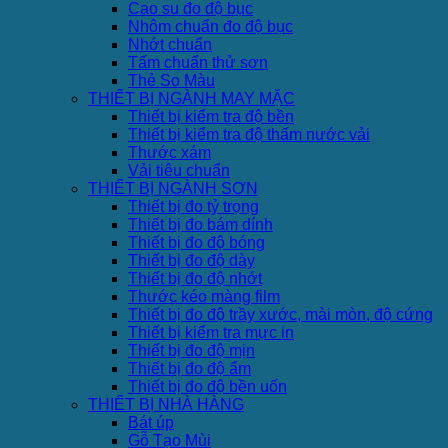
Cao su đo độ bục
Nhôm chuẩn đo độ bục
Nhớt chuẩn
Tấm chuẩn thử sơn
Thẻ So Màu
THIẾT BỊ NGÀNH MAY MẶC
Thiết bị kiểm tra độ bền
Thiết bị kiểm tra độ thấm nước vải
Thước xám
Vải tiêu chuẩn
THIẾT BỊ NGÀNH SƠN
Thiết bị đo tỷ trọng
Thiết bị đo bám dính
Thiết bị đo độ bóng
Thiết bị đo độ dày
Thiết bị đo độ nhớt
Thước kéo màng film
Thiết bị đo độ trầy xước, mài mòn, độ cứng
Thiết bị kiểm tra mực in
Thiết bị đo độ mịn
Thiết bị đo độ ẩm
Thiết bị đo độ bền uốn
THIẾT BỊ NHÀ HÀNG
Bát úp
Gỗ Tạo Mùi