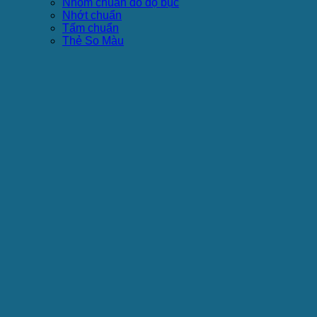
Nhôm chuẩn đo độ bục
Nhớt chuẩn
Tấm chuẩn
Thẻ So Màu