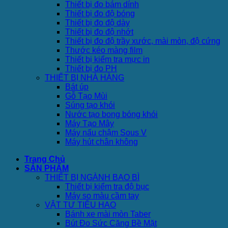
Thiết bị đo bám dính
Thiết bị đo độ bóng
Thiết bị đo độ dày
Thiết bị đo độ nhớt
Thiết bị đo độ trầy xước, mài mòn, độ cứng
Thước kéo màng film
Thiết bị kiểm tra mực in
Thiết bị đo PH
THIẾT BỊ NHÀ HÀNG
Bát úp
Gỗ Tạo Mùi
Súng tạo khói
Nước tạo bong bóng khói
Máy Tạo Mây
Máy nấu chậm Sous V
Máy hút chân không
Trang Chủ
SẢN PHẨM
THIẾT BỊ NGÀNH BAO BÌ
Thiết bị kiểm tra độ bục
Máy so màu cầm tay
VẬT TƯ TIÊU HAO
Bánh xe mài mòn Taber
Bút Đo Sức Căng Bề Mặt